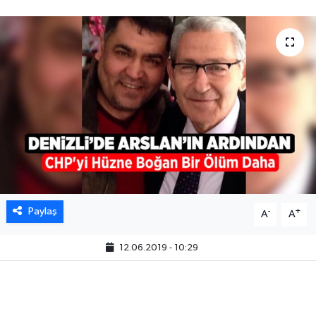
Paylaş
-
+
A
A
12.06.2019 - 10:29