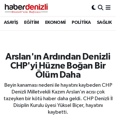
Denizli Nöbetçi Eczaneler
ASAYİŞ
EĞİTİM
EKONOMİ
POLİTİKA
SAĞLIK
Denizli Hava Durumu
Denizli Trafik Yoğunluk Haritası
Arslan'ın Ardından Denizli
Puan Durumu ve Fikstür
CHP'yi Hüzne Boğan Bir
Tüm Manşetler
Ölüm Daha
Beyin kanaması nedeni ile hayatını kaybeden CHP
Son Dakika Haberleri
Denizli Milletvekili Kazım Arslan’ın acısı çok
tazeyken bir kötü haber daha geldi. CHP Denizli İl
Haber Arşivi
Disiplin Kurulu üyesi Yüksel Biçer, hayatını
kaybetti.