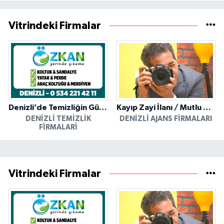
Vitrindeki Firmalar
Denizli’de Temizliğin Güvenilir Adresi: Özkan Yerinde Yıkama
Kayıp Zayi İlanı / Mutlu Ajans / Denizli
DENIZLI TEMIZLIK
DENIZLI AJANS FIRMALARI
FIRMALARI
Vitrindeki Firmalar