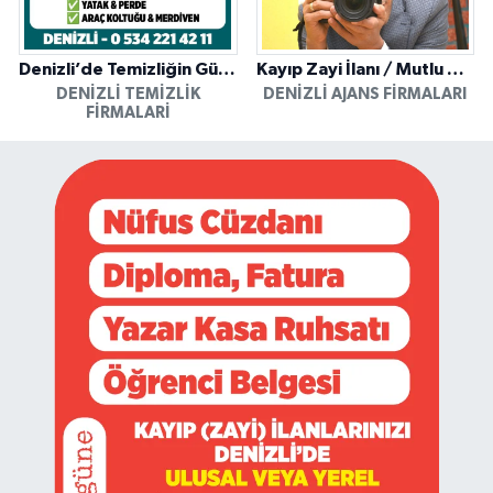
Denizli’de Temizliğin Güvenilir Adresi: Özkan Yerinde Yıkama
Kayıp Zayi İlanı / Mutlu Ajans / Denizli
DENIZLI TEMIZLIK
DENIZLI AJANS FIRMALARI
FIRMALARI