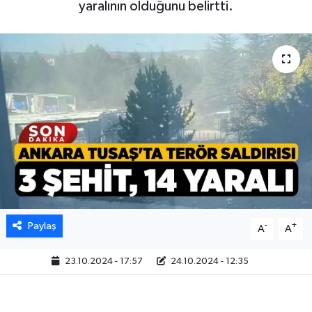
yaralının olduğunu belirtti.
Paylaş
-
+
A
A
23.10.2024 - 17:57
24.10.2024 - 12:35