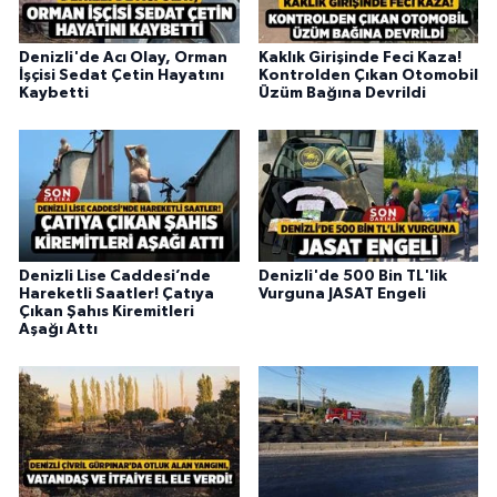
Denizli'de Acı Olay, Orman
Kaklık Girişinde Feci Kaza!
İşçisi Sedat Çetin Hayatını
Kontrolden Çıkan Otomobil
Kaybetti
Üzüm Bağına Devrildi
Denizli Lise Caddesi’nde
Denizli'de 500 Bin TL'lik
Hareketli Saatler! Çatıya
Vurguna JASAT Engeli
Çıkan Şahıs Kiremitleri
Aşağı Attı