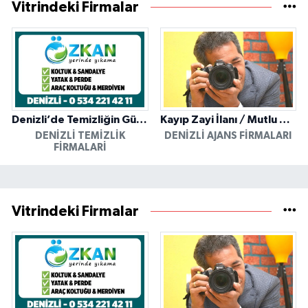
Vitrindeki Firmalar
Denizli’de Temizliğin Güvenilir Adresi: Özkan Yerinde Yıkama
Kayıp Zayi İlanı / Mutlu Ajans / Denizli
DENIZLI TEMIZLIK
DENIZLI AJANS FIRMALARI
FIRMALARI
Vitrindeki Firmalar