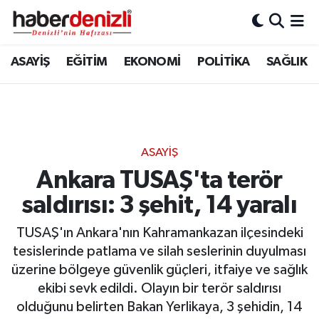
Denizli Nöbetçi Eczaneler
ASAYİŞ
EĞİTİM
EKONOMİ
POLİTİKA
SAĞLIK
Denizli Hava Durumu
Denizli Trafik Yoğunluk Haritası
ASAYİŞ
Puan Durumu ve Fikstür
Ankara TUSAŞ'ta terör
saldırısı: 3 şehit, 14 yaralı
Tüm Manşetler
TUSAŞ'ın Ankara'nın Kahramankazan ilçesindeki
Son Dakika Haberleri
tesislerinde patlama ve silah seslerinin duyulması
üzerine bölgeye güvenlik güçleri, itfaiye ve sağlık
Haber Arşivi
ekibi sevk edildi. Olayın bir terör saldırısı
olduğunu belirten Bakan Yerlikaya, 3 şehidin, 14