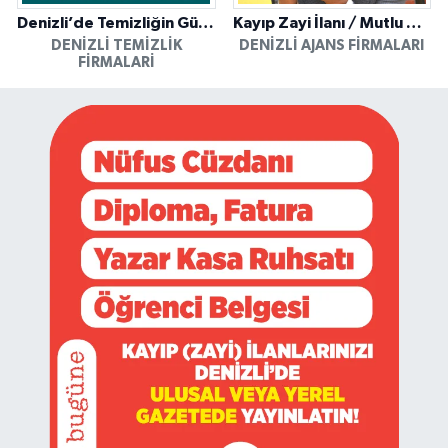
Denizli’de Temizliğin Güvenilir Adresi: Özkan Yerinde Yıkama
Kayıp Zayi İlanı / Mutlu Ajans / Denizli
DENIZLI TEMIZLIK
DENIZLI AJANS FIRMALARI
FIRMALARI