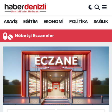
Denizli Nöbetçi Eczaneler
ASAYİŞ
EĞİTİM
EKONOMİ
POLİTİKA
SAĞLIK
Denizli Hava Durumu
Nöbetçi Eczaneler
Denizli Trafik Yoğunluk Haritası
Puan Durumu ve Fikstür
Tüm Manşetler
Son Dakika Haberleri
Haber Arşivi