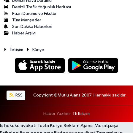
Denizli Hava Durumu
Denizli Trafik Yoğunluk Haritası
Puan Durumu ve Fikstür
Tüm Manşetler
Son Dakika Haberleri
Haber Arşivi
İletisim
Künye
RSS
Copyright ©Mutlu Ajans 2007. Her hakkı saklıdır.
Haber Yazılımı:
TE Bilişim
İş hukuku avukatı
Tuzla Kurye
Reklam Ajansı
Muratpaşa