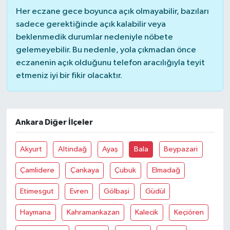
Her eczane gece boyunca açık olmayabilir, bazıları
sadece gerektiğinde açık kalabilir veya
beklenmedik durumlar nedeniyle nöbete
gelemeyebilir. Bu nedenle, yola çıkmadan önce
eczanenin açık olduğunu telefon aracılığıyla teyit
etmeniz iyi bir fikir olacaktır.
Ankara Diğer İlçeler
Akyurt
Altindağ
Ayaş
Bala
Beypazari
Çamlidere
Çankaya
Çubuk
Elmadağ
Etimesgut
Evren
Gölbaşi
Güdül
Haymana
Kahramankazan
Kalecik
Keçiören