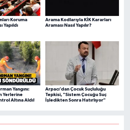
anları Koruma
Arama Kodlarıyla KİK Kararları
ı Yapıldı
Araması Nasıl Yapılır?
rman Yangını:
Arpacı’dan Çocuk Suçluluğu
m Yerlerine
Tepkisi, "Sistem Çocuğu Suç
rol Altına Aldı!
İşledikten Sonra Hatırlıyor"