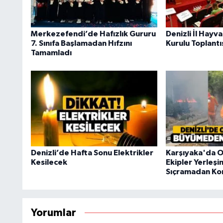
Merkezefendi’de Hafızlık Gururu
Denizli İl Hayv
7. Sınıfa Başlamadan Hıfzını
Kurulu Toplantıs
Tamamladı
Denizli’de Hafta Sonu Elektrikler
Karşıyaka'da O
Kesilecek
Ekipler Yerleşi
Sıçramadan Kont
Yorumlar