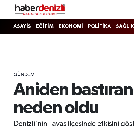
Denizli Nöbetçi Eczaneler
ASAYİŞ
EĞİTİM
EKONOMİ
POLİTİKA
SAĞLIK
Denizli Hava Durumu
Denizli Trafik Yoğunluk Haritası
Puan Durumu ve Fikstür
GÜNDEM
Aniden bastıran
Tüm Manşetler
Son Dakika Haberleri
neden oldu
Haber Arşivi
Denizli'nin Tavas ilçesinde etkisini gö