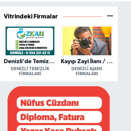
Vitrindeki Firmalar
Denizli’de Temizliğin Güvenilir Adresi: Özkan Yerinde Yıkama
Kayıp Zayi İlanı / Mutlu Ajans / Denizli
DENIZLI TEMIZLIK
DENIZLI AJANS
FIRMALARI
FIRMALARI