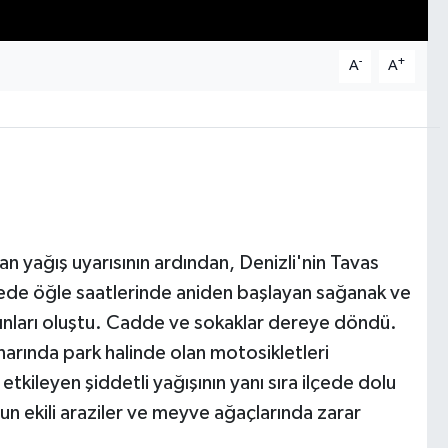
-
+
A
A
 yağış uyarısının ardından, Denizli'nin Tavas
İlçede öğle saatlerinde aniden başlayan sağanak ve
kınları oluştu. Cadde ve sokaklar dereye döndü.
narında park halinde olan motosikletleri
kileyen şiddetli yağışının yanı sıra ilçede dolu
n ekili araziler ve meyve ağaçlarında zarar