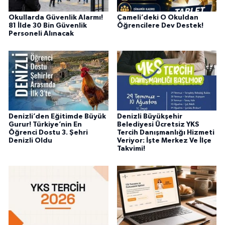
Okullarda Güvenlik Alarmı!
Çameli’deki O Okuldan
81 İlde 30 Bin Güvenlik
Öğrencilere Dev Destek!
Personeli Alınacak
Denizli’den Eğitimde Büyük
Denizli Büyükşehir
Gurur! Türkiye’nin En
Belediyesi Ücretsiz YKS
Öğrenci Dostu 3. Şehri
Tercih Danışmanlığı Hizmeti
Denizli Oldu
Veriyor: İşte Merkez Ve İlçe
Takvimi!