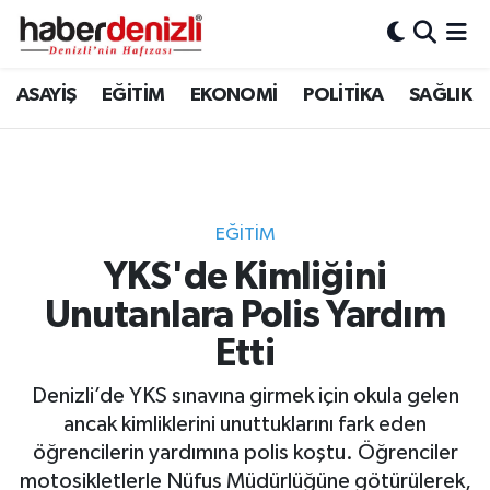
Denizli Nöbetçi Eczaneler
ASAYİŞ
EĞİTİM
EKONOMİ
POLİTİKA
SAĞLIK
Denizli Hava Durumu
Denizli Trafik Yoğunluk Haritası
EĞİTİM
Puan Durumu ve Fikstür
YKS'de Kimliğini
Unutanlara Polis Yardım
Tüm Manşetler
Etti
Son Dakika Haberleri
Denizli’de YKS sınavına girmek için okula gelen
Haber Arşivi
ancak kimliklerini unuttuklarını fark eden
öğrencilerin yardımına polis koştu. Öğrenciler
motosikletlerle Nüfus Müdürlüğüne götürülerek,