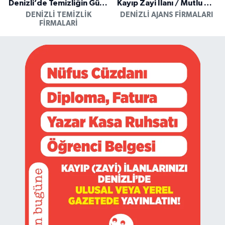
Denizli’de Temizliğin Güvenilir Adresi: Özkan Yerinde Yıkama
Kayıp Zayi İlanı / Mutlu Ajans / Denizli
DENIZLI TEMIZLIK
DENIZLI AJANS FIRMALARI
FIRMALARI