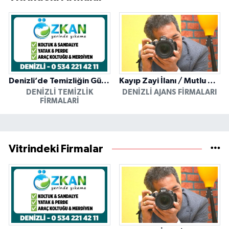
Denizli’de Temizliğin Güvenilir Adresi: Özkan Yerinde Yıkama
Kayıp Zayi İlanı / Mutlu Ajans / Denizli
DENIZLI TEMIZLIK
DENIZLI AJANS FIRMALARI
FIRMALARI
Vitrindeki Firmalar