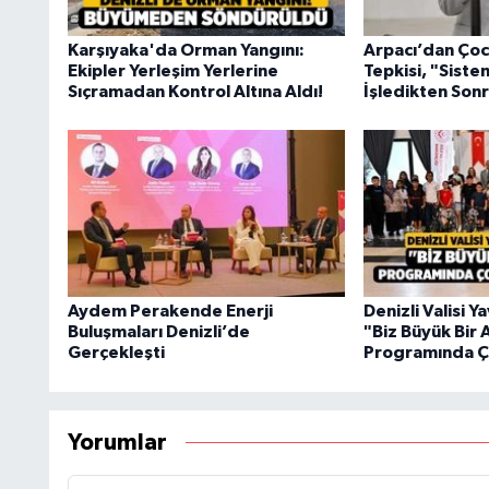
Karşıyaka'da Orman Yangını:
Arpacı’dan Çoc
Ekipler Yerleşim Yerlerine
Tepkisi, "Sist
Sıçramadan Kontrol Altına Aldı!
İşledikten Sonr
Aydem Perakende Enerji
Denizli Valisi 
Buluşmaları Denizli’de
"Biz Büyük Bir 
Gerçekleşti
Programında Ço
Yorumlar