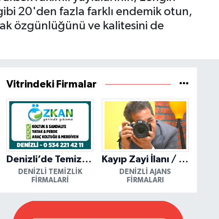
gibi 20'den fazla farklı endemik otun,
arak özgünlüğünü ve kalitesini de
Vitrindeki Firmalar
Denizli’de Temizliğin Güvenilir Adresi: Özkan Yerinde Yıkama
Kayıp Zayi İlanı / Mutlu Ajans / Denizli
DENIZLI TEMIZLIK
DENIZLI AJANS
FIRMALARI
FIRMALARI