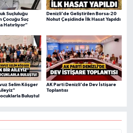
uk Suçluluğu
Denizli’de Geliştirilen Borsa-20
em Çocuğu Suç
Nohut Çeşidinde İlk Hasat Yapıldı
a Hatırlıyor"
Yavuz Selim Köşger
AK Parti Denizli’de Dev İstişare
Aileyiz"
Toplantısı
cuklarla Buluştu!