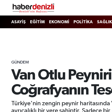
Denizli Nöbetçi Eczaneler
ASAYİŞ
EĞİTİM
EKONOMİ
POLİTİKA
SAĞLIK
Denizli Hava Durumu
Denizli Trafik Yoğunluk Haritası
Puan Durumu ve Fikstür
GÜNDEM
Van Otlu Peyniri
Tüm Manşetler
Son Dakika Haberleri
Coğrafyanın Tesc
Haber Arşivi
Türkiye'nin zengin peynir haritasında 
ayrıcalıklı bir yere sahiptir. Sadece b