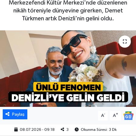
Merkezefendi Kültür Merkezi'nde düzenlenen
nikâh töreniyle dünyevine girerken, Demet
Türkmen artık Denizli'nin gelini oldu.
Paylaş
-
+
A
A
08.07.2026 - 09:18
3
Okunma Süresi: 3 Dk