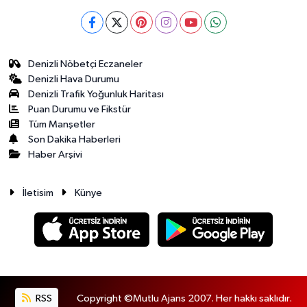
Denizli Nöbetçi Eczaneler
Denizli Hava Durumu
Denizli Trafik Yoğunluk Haritası
Puan Durumu ve Fikstür
Tüm Manşetler
Son Dakika Haberleri
Haber Arşivi
İletisim
Künye
RSS
Copyright ©Mutlu Ajans 2007. Her hakkı saklıdır.