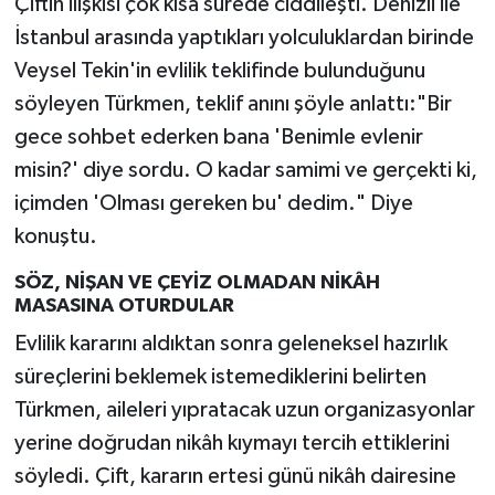
Çiftin ilişkisi çok kısa sürede ciddileşti. Denizli ile
İstanbul arasında yaptıkları yolculuklardan birinde
Veysel Tekin'in evlilik teklifinde bulunduğunu
söyleyen Türkmen, teklif anını şöyle anlattı:"Bir
gece sohbet ederken bana 'Benimle evlenir
misin?' diye sordu. O kadar samimi ve gerçekti ki,
içimden 'Olması gereken bu' dedim." Diye
konuştu.
SÖZ, NİŞAN VE ÇEYİZ OLMADAN NİKÂH
MASASINA OTURDULAR
Evlilik kararını aldıktan sonra geleneksel hazırlık
süreçlerini beklemek istemediklerini belirten
Türkmen, aileleri yıpratacak uzun organizasyonlar
yerine doğrudan nikâh kıymayı tercih ettiklerini
söyledi. Çift, kararın ertesi günü nikâh dairesine