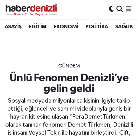
Denizli Nöbetçi Eczaneler
ASAYİŞ
EĞİTİM
EKONOMİ
POLİTİKA
SAĞLIK
Denizli Hava Durumu
Denizli Trafik Yoğunluk Haritası
GÜNDEM
Puan Durumu ve Fikstür
Ünlü Fenomen Denizli’ye
gelin geldi
Tüm Manşetler
Sosyal medyada milyonlarca kişinin ilgiyle takip
Son Dakika Haberleri
ettiği, eğlenceli ve samimi videolarıyla geniş bir
hayran kitlesine ulaşan "PeraDemetTürkmen"
Haber Arşivi
olarak tanınan fenomen Demet Türkmen, Denizlili
iş insanı Veysel Tekin ile hayatını birleştirdi. Çift,