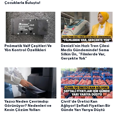
Çocuklarla Buluştu!
Pnömatik Valf Çeşitleri Ve
Denizli’nin Hızlı Tren Çilesi
Yön Kontrol Özellikleri
Meclis Gündeminde! Sema
Silkin Ün, "Filmlerde Var,
Gerçekte Yok"
Yazıcı Neden Çevrimdışı
Çivril'de Üretici Kan
Görünüyor? Nedenleri ve
Ağlıyor! Şeftali Fiyatları Bir
Kesin Çözüm Yolları
Günde Yarı Yarıya Düştü