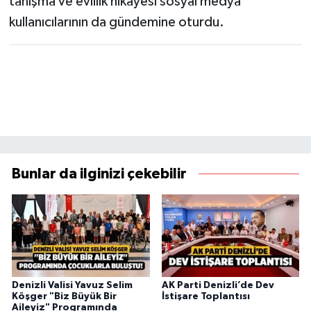
tanışma ve evlilik hikâyesi sosyal medya
kullanıcılarının da gündemine oturdu.
Bunlar da ilginizi çekebilir
Denizli Valisi Yavuz Selim
AK Parti Denizli’de Dev
Köşger "Biz Büyük Bir
İstişare Toplantısı
Aileyiz" Programında