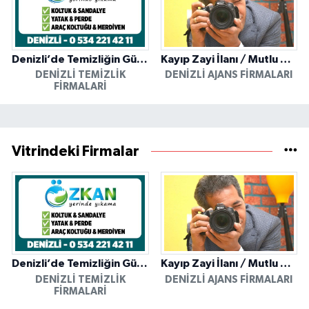
Denizli’de Temizliğin Güvenilir Adresi: Özkan Yerinde Yıkama
Kayıp Zayi İlanı / Mutlu Ajans / Denizli
DENIZLI TEMIZLIK
DENIZLI AJANS FIRMALARI
FIRMALARI
Vitrindeki Firmalar
Denizli’de Temizliğin Güvenilir Adresi: Özkan Yerinde Yıkama
Kayıp Zayi İlanı / Mutlu Ajans / Denizli
DENIZLI TEMIZLIK
DENIZLI AJANS FIRMALARI
FIRMALARI