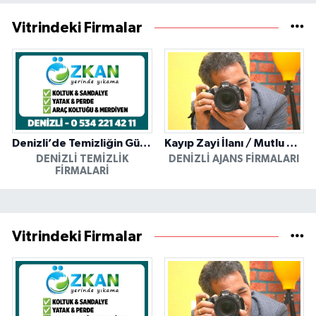
Vitrindeki Firmalar
Denizli’de Temizliğin Güvenilir Adresi: Özkan Yerinde Yıkama
Kayıp Zayi İlanı / Mutlu Ajans / Denizli
DENIZLI TEMIZLIK
DENIZLI AJANS FIRMALARI
FIRMALARI
Vitrindeki Firmalar