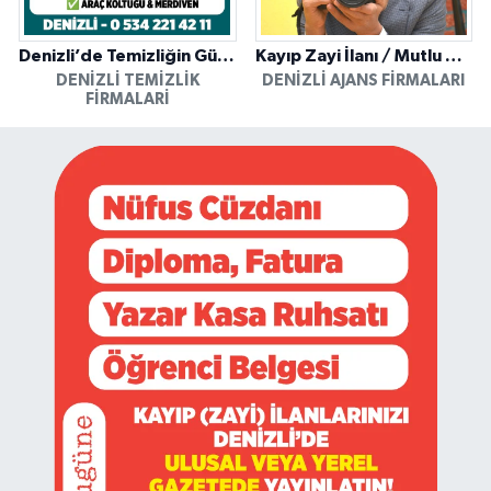
Denizli’de Temizliğin Güvenilir Adresi: Özkan Yerinde Yıkama
Kayıp Zayi İlanı / Mutlu Ajans / Denizli
DENIZLI TEMIZLIK
DENIZLI AJANS FIRMALARI
FIRMALARI