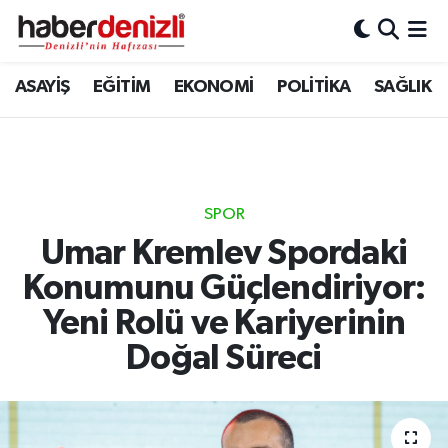
Denizli Nöbetçi Eczaneler
ASAYİŞ
EĞİTİM
EKONOMİ
POLİTİKA
SAĞLIK
Denizli Hava Durumu
Denizli Trafik Yoğunluk Haritası
SPOR
Puan Durumu ve Fikstür
Umar Kremlev Spordaki
Konumunu Güçlendiriyor:
Tüm Manşetler
Yeni Rolü ve Kariyerinin
Son Dakika Haberleri
Doğal Süreci
Haber Arşivi