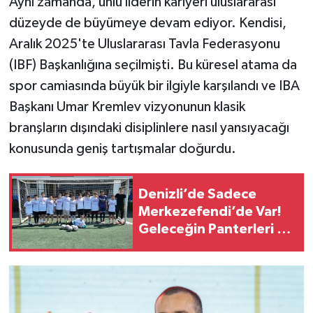
Aynı zamanda, ünlü liderin kariyeri uluslararası
düzeyde de büyümeye devam ediyor. Kendisi,
Aralık 2025'te Uluslararası Tavla Federasyonu
(IBF) Başkanlığına seçilmişti. Bu küresel atama da
spor camiasında büyük bir ilgiyle karşılandı ve IBA
Başkanı Umar Kremlev vizyonunun klasik
branşların dışındaki disiplinlere nasıl yansıyacağı
konusunda geniş tartışmalar doğurdu.
Denizli’de Sadece
Merkezefendi’de Var!
Geleceğin Panterleri Bu
Kursta Yetişiyor