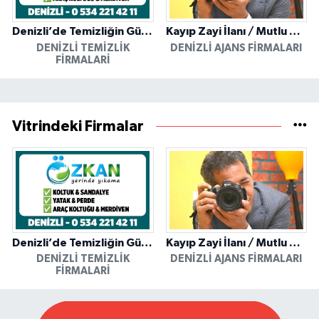
Denizli’de Temizliğin Güvenilir Adresi: Özkan Yerinde Yıkama
Kayıp Zayi İlanı / Mutlu Ajans / Denizli
DENIZLI TEMIZLIK
DENIZLI AJANS FIRMALARI
FIRMALARI
Vitrindeki Firmalar
Denizli’de Temizliğin Güvenilir Adresi: Özkan Yerinde Yıkama
Kayıp Zayi İlanı / Mutlu Ajans / Denizli
DENIZLI TEMIZLIK
DENIZLI AJANS FIRMALARI
FIRMALARI