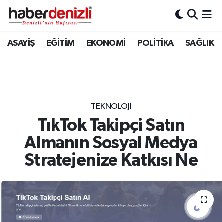
Denizli Nöbetçi Eczaneler
ASAYİŞ
EĞİTİM
EKONOMİ
POLİTİKA
SAĞLIK
Denizli Hava Durumu
Denizli Trafik Yoğunluk Haritası
TEKNOLOJİ
Puan Durumu ve Fikstür
TıkTok Takipçi Satın
Almanın Sosyal Medya
Tüm Manşetler
Stratejenize Katkısı Ne
Son Dakika Haberleri
Haber Arşivi