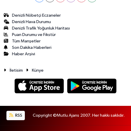
Denizli Nöbetçi Eczaneler
Denizli Hava Durumu
Denizli Trafik Yoğunluk Haritası
Puan Durumu ve Fikstür
Tüm Manşetler
Son Dakika Haberleri
Haber Arşivi
İletisim
Künye
RSS
Copyright ©Mutlu Ajans 2007. Her hakkı saklıdır.