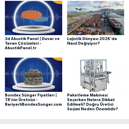
3d Akustik Panel | Duvar ve
Lojistik Dünyası 2026'da
Tavan Çözümleri -
Nasıl Değişiyor?
AkustikPanel.tr
Bondex Sünger Fiyatları |
Paketleme Makinesi
TR’nin Üreticisi -
Seçerken Nelere Dikkat
BariyerliBondexSunger.com
Edilmeli? Doğru Üretici
Seçimi Neden Önemlidir?