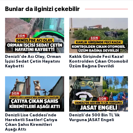
Bunlar da ilginizi çekebilir
Denizli'de Acı Olay, Orman
Kaklık Girişinde Feci Kaza!
İşçisi Sedat Çetin Hayatını
Kontrolden Çıkan Otomobil
Kaybetti
Üzüm Bağına Devrildi
Denizli Lise Caddesi’nde
Denizli'de 500 Bin TL'lik
Hareketli Saatler! Çatıya
Vurguna JASAT Engeli
Çıkan Şahıs Kiremitleri
Aşağı Attı