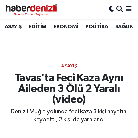
Denizli Nöbetçi Eczaneler
ASAYİŞ
EĞİTİM
EKONOMİ
POLİTİKA
SAĞLIK
Denizli Hava Durumu
Denizli Trafik Yoğunluk Haritası
ASAYİŞ
Puan Durumu ve Fikstür
Tavas'ta Feci Kaza Aynı
Aileden 3 Ölü 2 Yaralı
Tüm Manşetler
(video)
Son Dakika Haberleri
Denizli Muğla yolunda feci kaza 3 kişi hayatını
Haber Arşivi
kaybetti, 2 kişi de yaralandı