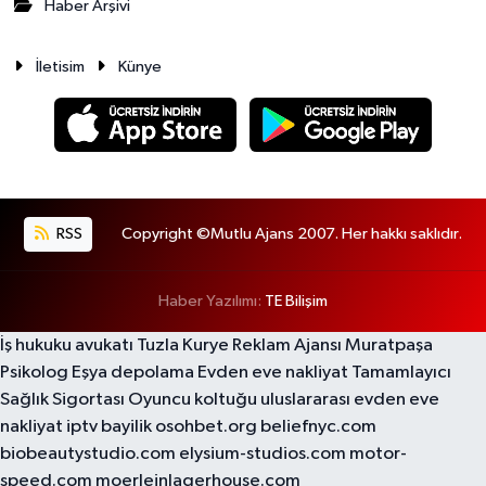
Haber Arşivi
İletisim
Künye
RSS
Copyright ©Mutlu Ajans 2007. Her hakkı saklıdır.
Haber Yazılımı:
TE Bilişim
İş hukuku avukatı
Tuzla Kurye
Reklam Ajansı
Muratpaşa
Psikolog
Eşya depolama
Evden eve nakliyat
Tamamlayıcı
Sağlık Sigortası
Oyuncu koltuğu
uluslararası evden eve
nakliyat
iptv bayilik
osohbet.org
beliefnyc.com
biobeautystudio.com
elysium-studios.com
motor-
speed.com
moerleinlagerhouse.com