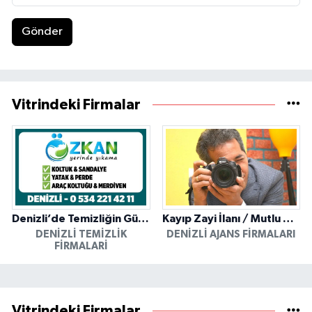
Gönder
Vitrindeki Firmalar
Denizli’de Temizliğin Güvenilir Adresi: Özkan Yerinde Yıkama
Kayıp Zayi İlanı / Mutlu Ajans / Denizli
DENIZLI TEMIZLIK
DENIZLI AJANS FIRMALARI
FIRMALARI
Vitrindeki Firmalar