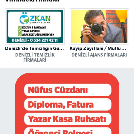
Denizli’de Temizliğin Güvenilir Adresi: Özkan Yerinde Yıkama
Kayıp Zayi İlanı / Mutlu Ajans / Denizli
DENIZLI TEMIZLIK
DENIZLI AJANS FIRMALARI
FIRMALARI