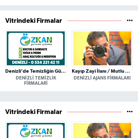
Vitrindeki Firmalar
Denizli’de Temizliğin Güvenilir Adresi: Özkan Yerinde Yıkama
Kayıp Zayi İlanı / Mutlu Ajans / Denizli
DENIZLI TEMIZLIK
DENIZLI AJANS FIRMALARI
FIRMALARI
Vitrindeki Firmalar