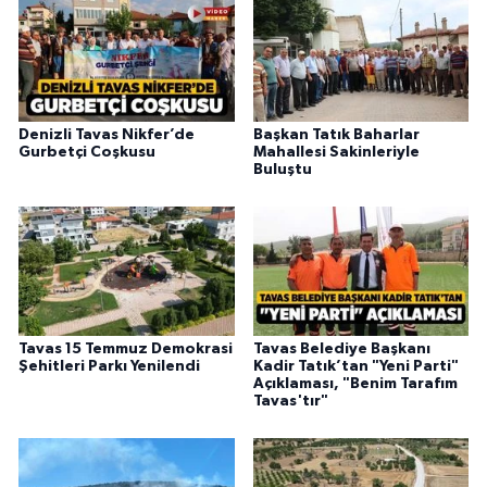
Denizli Tavas Nikfer’de
Başkan Tatık Baharlar
Gurbetçi Coşkusu
Mahallesi Sakinleriyle
Buluştu
Tavas 15 Temmuz Demokrasi
Tavas Belediye Başkanı
Şehitleri Parkı Yenilendi
Kadir Tatık’tan "Yeni Parti"
Açıklaması, "Benim Tarafım
Tavas'tır"