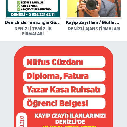
Denizli’de Temizliğin Güvenilir Adresi: Özkan Yerinde Yıkama
Kayıp Zayi İlanı / Mutlu Ajans / Denizli
DENIZLI TEMIZLIK
DENIZLI AJANS FIRMALARI
FIRMALARI