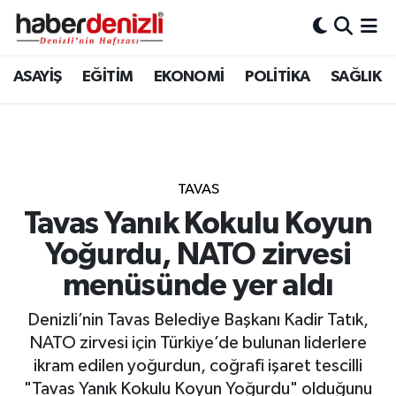
Denizli Nöbetçi Eczaneler
ASAYİŞ
EĞİTİM
EKONOMİ
POLİTİKA
SAĞLIK
Denizli Hava Durumu
Denizli Trafik Yoğunluk Haritası
TAVAS
Puan Durumu ve Fikstür
Tavas Yanık Kokulu Koyun
Yoğurdu, NATO zirvesi
Tüm Manşetler
menüsünde yer aldı
Son Dakika Haberleri
Denizli’nin Tavas Belediye Başkanı Kadir Tatık,
Haber Arşivi
NATO zirvesi için Türkiye’de bulunan liderlere
ikram edilen yoğurdun, coğrafi işaret tescilli
"Tavas Yanık Kokulu Koyun Yoğurdu" olduğunu