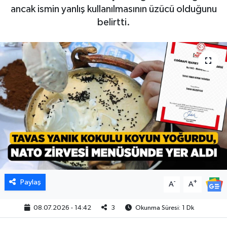
ancak ismin yanlış kullanılmasının üzücü olduğunu
belirtti.
Paylaş
-
+
A
A
08.07.2026 - 14:42
3
Okunma Süresi: 1 Dk