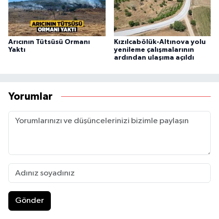
Arıcının Tütsüsü Ormanı
Kızılcabölük-Altınova yolu
Yaktı
yenileme çalışmalarının
ardından ulaşıma açıldı
Yorumlar
Gönder