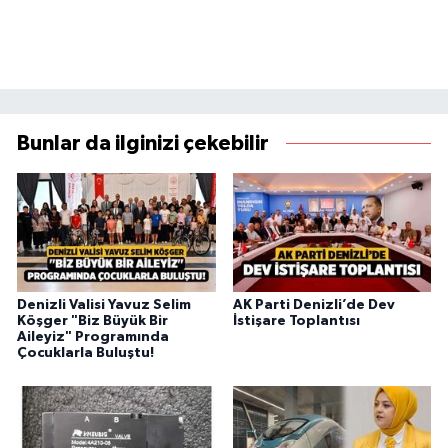
Bunlar da ilginizi çekebilir
Denizli Valisi Yavuz Selim
AK Parti Denizli’de Dev
Köşger "Biz Büyük Bir
İstişare Toplantısı
Aileyiz" Programında
Çocuklarla Buluştu!