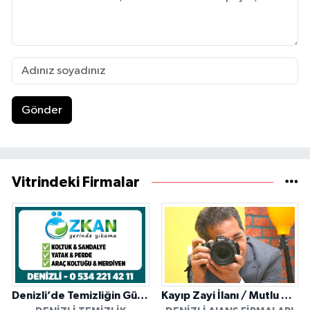
Gönder
Vitrindeki Firmalar
Denizli’de Temizliğin Güvenilir Adresi: Özkan Yerinde Yıkama
Kayıp Zayi İlanı / Mutlu Ajans / Denizli