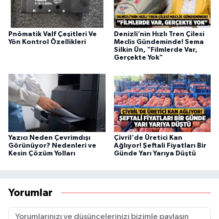
Pnömatik Valf Çeşitleri Ve
Denizli’nin Hızlı Tren Çilesi
Yön Kontrol Özellikleri
Meclis Gündeminde! Sema
Silkin Ün, "Filmlerde Var,
Gerçekte Yok"
Yazıcı Neden Çevrimdışı
Çivril'de Üretici Kan
Görünüyor? Nedenleri ve
Ağlıyor! Şeftali Fiyatları Bir
Kesin Çözüm Yolları
Günde Yarı Yarıya Düştü
Yorumlar