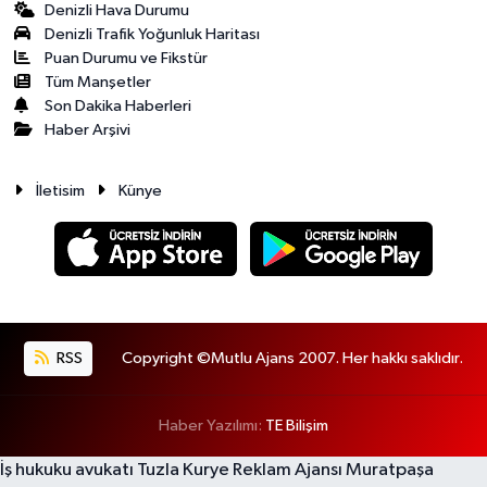
Denizli Hava Durumu
Denizli Trafik Yoğunluk Haritası
Puan Durumu ve Fikstür
Tüm Manşetler
Son Dakika Haberleri
Haber Arşivi
İletisim
Künye
RSS
Copyright ©Mutlu Ajans 2007. Her hakkı saklıdır.
Haber Yazılımı:
TE Bilişim
İş hukuku avukatı
Tuzla Kurye
Reklam Ajansı
Muratpaşa