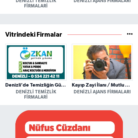
DENIZLI TEMIZLIK
DENIZLI AJANS FIRMALARI
FIRMALARI
Vitrindeki Firmalar
Denizli’de Temizliğin Güvenilir Adresi: Özkan Yerinde Yıkama
Kayıp Zayi İlanı / Mutlu Ajans / Denizli
DENIZLI TEMIZLIK
DENIZLI AJANS FIRMALARI
FIRMALARI