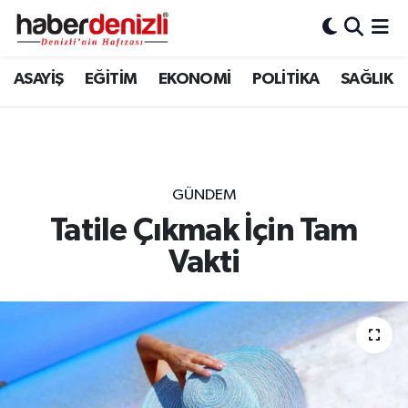
Denizli Nöbetçi Eczaneler
ASAYİŞ
EĞİTİM
EKONOMİ
POLİTİKA
SAĞLIK
Denizli Hava Durumu
Denizli Trafik Yoğunluk Haritası
GÜNDEM
Puan Durumu ve Fikstür
Tatile Çıkmak İçin Tam
Vakti
Tüm Manşetler
Son Dakika Haberleri
Haber Arşivi