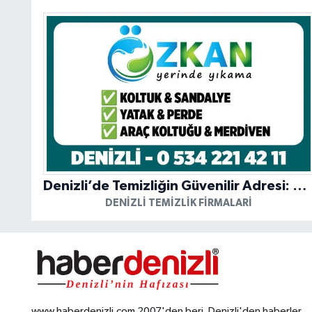
Denizli’de Temizliğin Güvenilir Adresi: Özkan Yerinde Yıkama
DENIZLI TEMIZLIK FIRMALARI
www.haberdenizli.com 2007'den beri, Denizli'den haberler