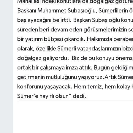
Mahallesi’ndeki konutlara da doğalgaz götüre
Başkanı Muhammet Subaşıoğlu, Sümerlilerin ö
başlayacağını belirtti. Başkan Subaşıoğlu kon
süreden beri devam eden görüşmelerimizin so
bir yatırım bütçesi çıkardık. Halkımızla berab
olarak, özellikle Sümerli vatandaşlarımızın bi
doğalgaz geliyordu. Biz de bu konuyu önemseye
ortak bir çalışmaya imza attık. Bugün geldiği
getirmenin mutluluğunu yaşıyoruz.Artık Sümer 
konforunu yaşayacak. Hem temiz, hem kolay he
Sümer’e hayırlı olsun” dedi.