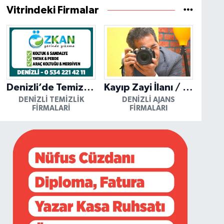
Vitrindeki Firmalar
Denizli’de Temizliğin Güvenilir Adresi: Özkan Yerinde Yıkama
Kayıp Zayi İlanı / Mutlu Ajans / Denizli
DENIZLI TEMIZLIK
DENIZLI AJANS
FIRMALARI
FIRMALARI