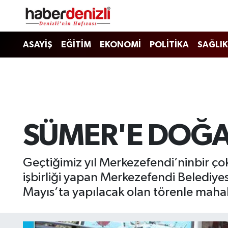
Denizli Nöbetçi Eczaneler
ASAYİŞ
EĞİTİM
EKONOMİ
POLİTİKA
SAĞLIK
Denizli Hava Durumu
Denizli Trafik Yoğunluk Haritası
Puan Durumu ve Fikstür
SÜMER'E DOĞA
Tüm Manşetler
Geçtiğimiz yıl Merkezefendi’ninbir ço
Son Dakika Haberleri
işbirliği yapan Merkezefendi Belediye
Mayıs’ta yapılacak olan törenle mahal
Haber Arşivi