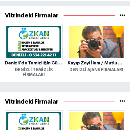
Vitrindeki Firmalar
Denizli’de Temizliğin Güvenilir Adresi: Özkan Yerinde Yıkama
Kayıp Zayi İlanı / Mutlu Ajans / Denizli
DENIZLI TEMIZLIK
DENIZLI AJANS FIRMALARI
FIRMALARI
Vitrindeki Firmalar