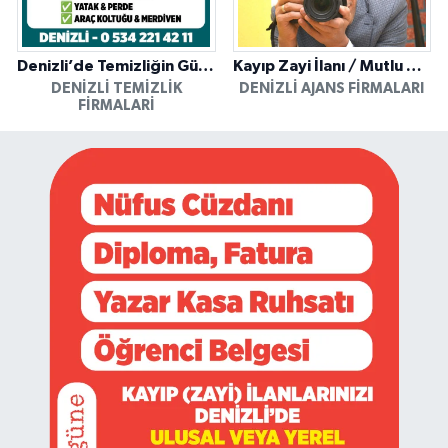
Denizli’de Temizliğin Güvenilir Adresi: Özkan Yerinde Yıkama
Kayıp Zayi İlanı / Mutlu Ajans / Denizli
DENIZLI TEMIZLIK
DENIZLI AJANS FIRMALARI
FIRMALARI