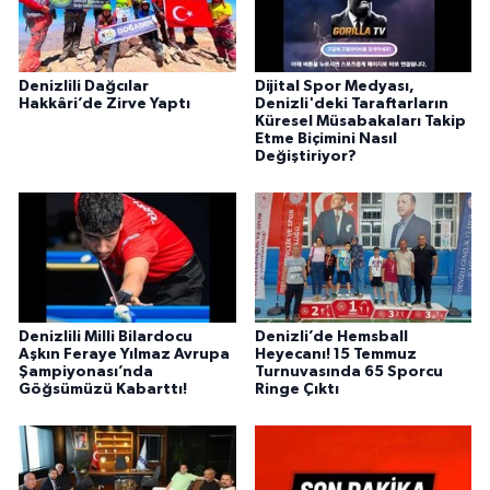
Denizlili Dağcılar
Dijital Spor Medyası,
Hakkâri’de Zirve Yaptı
Denizli'deki Taraftarların
Küresel Müsabakaları Takip
Etme Biçimini Nasıl
Değiştiriyor?
Denizlili Milli Bilardocu
Denizli’de Hemsball
Aşkın Feraye Yılmaz Avrupa
Heyecanı! 15 Temmuz
Şampiyonası’nda
Turnuvasında 65 Sporcu
Göğsümüzü Kabarttı!
Ringe Çıktı