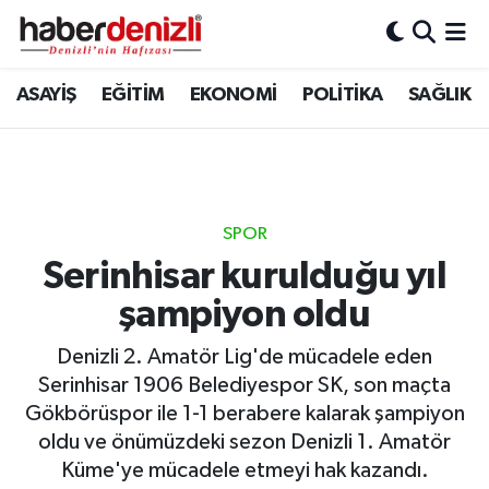
Denizli Nöbetçi Eczaneler
ASAYİŞ
EĞİTİM
EKONOMİ
POLİTİKA
SAĞLIK
Denizli Hava Durumu
Denizli Trafik Yoğunluk Haritası
SPOR
Puan Durumu ve Fikstür
Serinhisar kurulduğu yıl
şampiyon oldu
Tüm Manşetler
Denizli 2. Amatör Lig'de mücadele eden
Son Dakika Haberleri
Serinhisar 1906 Belediyespor SK, son maçta
Gökbörüspor ile 1-1 berabere kalarak şampiyon
Haber Arşivi
oldu ve önümüzdeki sezon Denizli 1. Amatör
Küme'ye mücadele etmeyi hak kazandı.