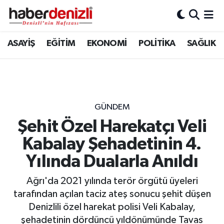
Denizli Nöbetçi Eczaneler
ASAYİŞ
EĞİTİM
EKONOMİ
POLİTİKA
SAĞLIK
Denizli Hava Durumu
Denizli Trafik Yoğunluk Haritası
GÜNDEM
Puan Durumu ve Fikstür
Şehit Özel Harekatçı Veli
Kabalay Şehadetinin 4.
Tüm Manşetler
Yılında Dualarla Anıldı
Son Dakika Haberleri
Ağrı'da 2021 yılında terör örgütü üyeleri
Haber Arşivi
tarafından açılan taciz ateş sonucu şehit düşen
Denizlili özel harekat polisi Veli Kabalay,
şehadetinin dördüncü yıldönümünde Tavas