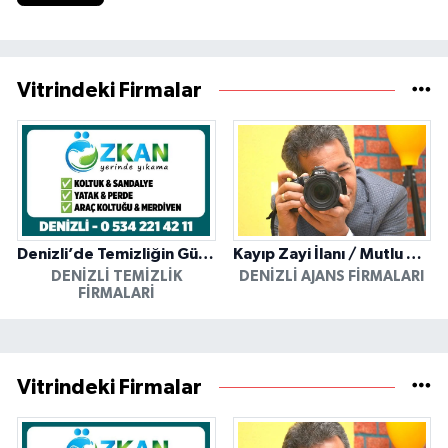
Vitrindeki Firmalar
Denizli’de Temizliğin Güvenilir Adresi: Özkan Yerinde Yıkama
Kayıp Zayi İlanı / Mutlu Ajans / Denizli
DENIZLI TEMIZLIK
DENIZLI AJANS FIRMALARI
FIRMALARI
Vitrindeki Firmalar