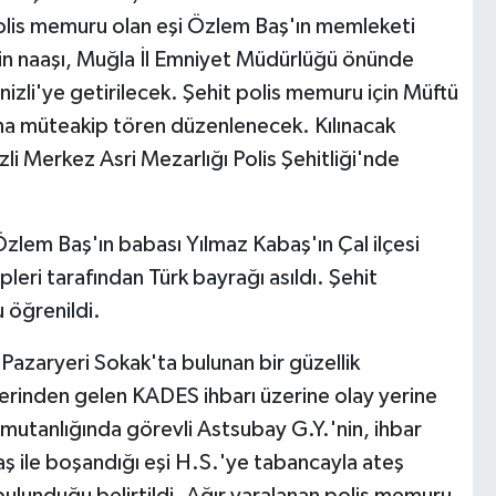
 polis memuru olan eşi Özlem Baş'ın memleketi
din naaşı, Muğla İl Emniyet Müdürlüğü önünde
zli'ye getirilecek. Şehit polis memuru için Müftü
na müteakip tören düzenlenecek. Kılınacak
li Merkez Asri Mezarlığı Polis Şehitliği'nde
Özlem Baş'ın babası Yılmaz Kabaş'ın Çal ilçesi
pleri tarafından Türk bayrağı asıldı. Şehit
 öğrenildi.
Pazaryeri Sokak'ta bulunan bir güzellik
erinden gelen KADES ihbarı üzerine olay yerine
omutanlığında görevli Astsubay G.Y.'nin, ihbar
ş ile boşandığı eşi H.S.'ye tabancayla ateş
e bulunduğu belirtildi. Ağır yaralanan polis memuru