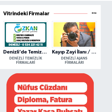
Vitrindeki Firmalar
Denizli’de Temizliğin Güvenilir Adresi: Özkan Yerinde Yıkama
Kayıp Zayi İlanı / Mutlu Ajans / Denizli
DENIZLI TEMIZLIK
DENIZLI AJANS
FIRMALARI
FIRMALARI