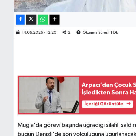
14.06.2026 - 12:20
2
Okunma Süresi: 1 Dk
Arpacı’dan Çocuk S
İşledikten Sonra Ha
İçeriği Görüntüle
Muğla'da görevi başında uğradığı silahlı saldı
bugün Denizli'de son yolculuğuna uğurlanacak. 