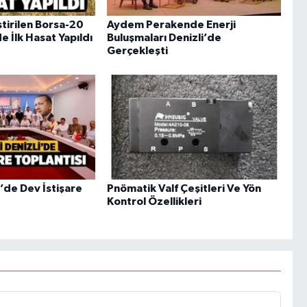
ştirilen Borsa-20
Aydem Perakende Enerji
 İlk Hasat Yapıldı
Buluşmaları Denizli’de
Gerçekleşti
i’de Dev İstişare
Pnömatik Valf Çeşitleri Ve Yön
Kontrol Özellikleri