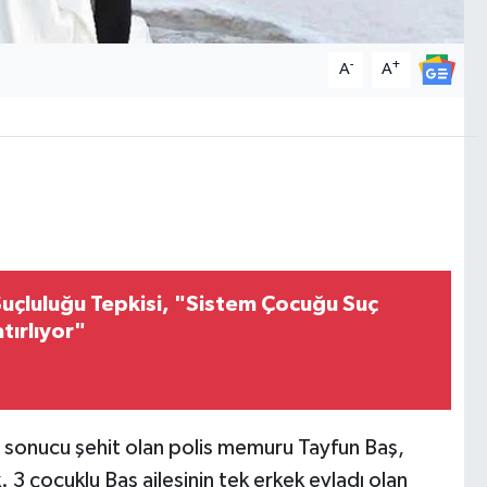
-
+
A
A
uçluluğu Tepkisi, "Sistem Çocuğu Suç
tırlıyor"
rı sonucu şehit olan polis memuru Tayfun Baş,
3 çocuklu Baş ailesinin tek erkek evladı olan