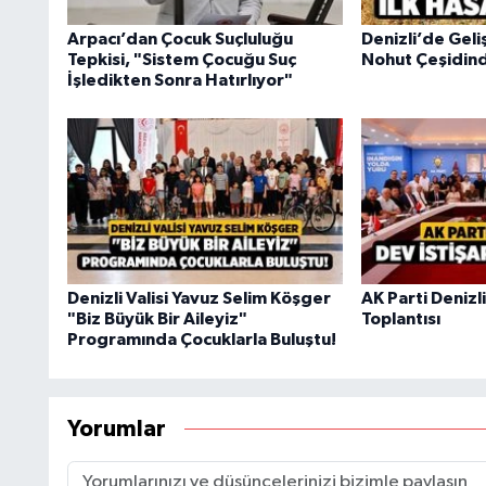
Arpacı’dan Çocuk Suçluluğu
Denizli’de Geli
Tepkisi, "Sistem Çocuğu Suç
Nohut Çeşidinde
İşledikten Sonra Hatırlıyor"
Denizli Valisi Yavuz Selim Köşger
AK Parti Denizl
"Biz Büyük Bir Aileyiz"
Toplantısı
Programında Çocuklarla Buluştu!
Yorumlar