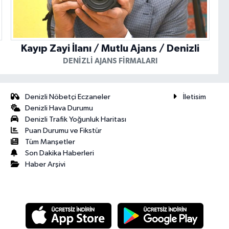
Kayıp Zayi İlanı / Mutlu Ajans / Denizli
DENIZLI AJANS FIRMALARI
Denizli Nöbetçi Eczaneler
İletisim
Denizli Hava Durumu
Denizli Trafik Yoğunluk Haritası
Puan Durumu ve Fikstür
Tüm Manşetler
Son Dakika Haberleri
Haber Arşivi