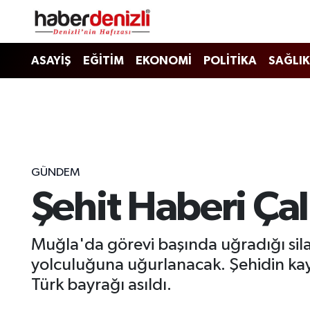
Denizli Nöbetçi Eczaneler
ASAYİŞ
EĞİTİM
EKONOMİ
POLİTİKA
SAĞLIK
Denizli Hava Durumu
Denizli Trafik Yoğunluk Haritası
Puan Durumu ve Fikstür
GÜNDEM
Şehit Haberi Ça
Tüm Manşetler
Son Dakika Haberleri
Muğla'da görevi başında uğradığı sila
yolculuğuna uğurlanacak. Şehidin kayı
Haber Arşivi
Türk bayrağı asıldı.