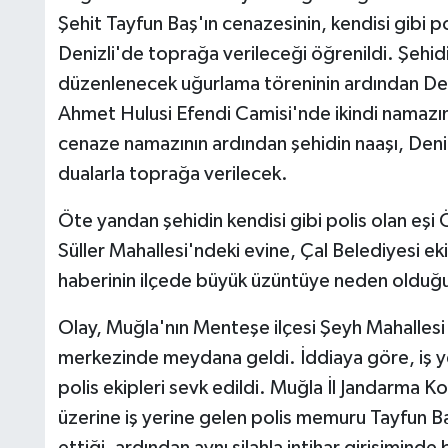
Şehit Tayfun Baş'ın cenazesinin, kendisi gibi
Denizli'de toprağa verileceği öğrenildi. Şehi
düzenlenecek uğurlama töreninin ardından Deni
Ahmet Hulusi Efendi Camisi'nde ikindi namazı
cenaze namazının ardından şehidin naaşı, Deniz
dualarla toprağa verilecek.
Öte yandan şehidin kendisi gibi polis olan eşi 
Süller Mahallesi'ndeki evine, Çal Belediyesi eki
haberinin ilçede büyük üzüntüye neden olduğu
Olay, Muğla'nın Menteşe ilçesi Şeyh Mahallesi 
merkezinde meydana geldi. İddiaya göre, iş y
polis ekipleri sevk edildi. Muğla İl Jandarma K
üzerine iş yerine gelen polis memuru Tayfun Ba
ettiği, ardından aynı silahla intihar girişimind