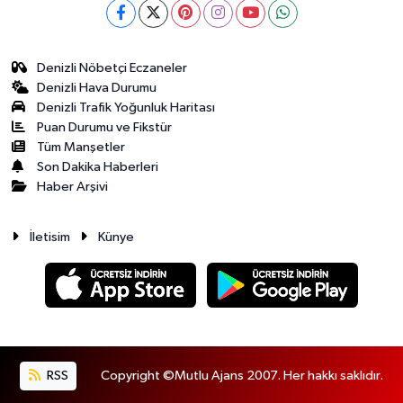
Denizli Nöbetçi Eczaneler
Denizli Hava Durumu
Denizli Trafik Yoğunluk Haritası
Puan Durumu ve Fikstür
Tüm Manşetler
Son Dakika Haberleri
Haber Arşivi
İletisim
Künye
RSS
Copyright ©Mutlu Ajans 2007. Her hakkı saklıdır.