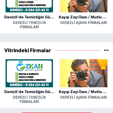
Denizli’de Temizliğin Güvenilir Adresi: Özkan Yerinde Yıkama
Kayıp Zayi İlanı / Mutlu Ajans / Denizli
DENIZLI TEMIZLIK
DENIZLI AJANS FIRMALARI
FIRMALARI
Vitrindeki Firmalar
Denizli’de Temizliğin Güvenilir Adresi: Özkan Yerinde Yıkama
Kayıp Zayi İlanı / Mutlu Ajans / Denizli
DENIZLI TEMIZLIK
DENIZLI AJANS FIRMALARI
FIRMALARI