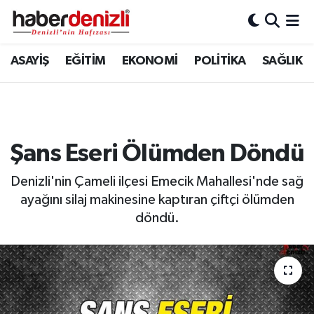
Denizli Nöbetçi Eczaneler
ASAYİŞ
EĞİTİM
EKONOMİ
POLİTİKA
SAĞLIK
Denizli Hava Durumu
Denizli Trafik Yoğunluk Haritası
Şans Eseri Ölümden Döndü
Puan Durumu ve Fikstür
Denizli'nin Çameli ilçesi Emecik Mahallesi'nde sağ
Tüm Manşetler
ayağını silaj makinesine kaptıran çiftçi ölümden
döndü.
Son Dakika Haberleri
Haber Arşivi