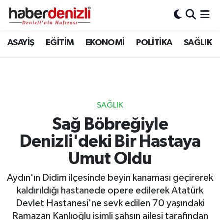
Denizli Nöbetçi Eczaneler
ASAYİŞ
EĞİTİM
EKONOMİ
POLİTİKA
SAĞLIK
Denizli Hava Durumu
Denizli Trafik Yoğunluk Haritası
SAĞLIK
Puan Durumu ve Fikstür
Sağ Böbreğiyle
Denizli'deki Bir Hastaya
Tüm Manşetler
Umut Oldu
Son Dakika Haberleri
Aydın'ın Didim ilçesinde beyin kanaması geçirerek
Haber Arşivi
kaldırıldığı hastanede opere edilerek Atatürk
Devlet Hastanesi'ne sevk edilen 70 yaşındaki
Ramazan Kanlıoğlu isimli şahsın ailesi tarafından