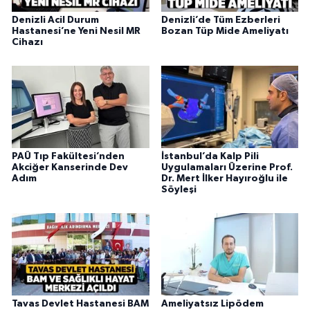
Denizli Acil Durum
Denizli’de Tüm Ezberleri
Hastanesi’ne Yeni Nesil MR
Bozan Tüp Mide Ameliyatı
Cihazı
PAÜ Tıp Fakültesi’nden
İstanbul’da Kalp Pili
Akciğer Kanserinde Dev
Uygulamaları Üzerine Prof.
Adım
Dr. Mert İlker Hayıroğlu ile
Söyleşi
Tavas Devlet Hastanesi BAM
Ameliyatsız Lipödem