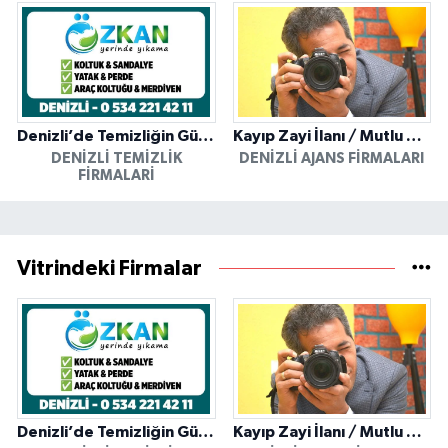
Denizli’de Temizliğin Güvenilir Adresi: Özkan Yerinde Yıkama
Kayıp Zayi İlanı / Mutlu Ajans / Denizli
DENIZLI TEMIZLIK
DENIZLI AJANS FIRMALARI
FIRMALARI
Vitrindeki Firmalar
Denizli’de Temizliğin Güvenilir Adresi: Özkan Yerinde Yıkama
Kayıp Zayi İlanı / Mutlu Ajans / Denizli