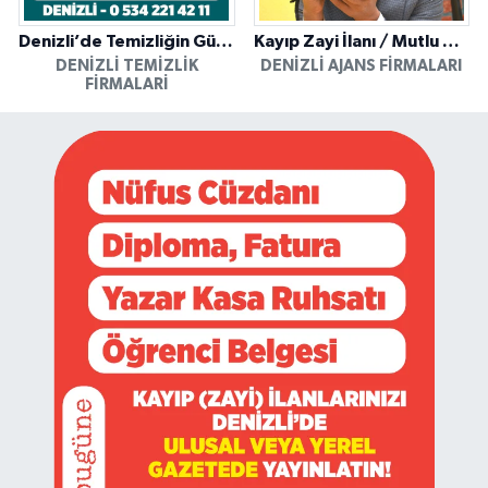
Denizli’de Temizliğin Güvenilir Adresi: Özkan Yerinde Yıkama
Kayıp Zayi İlanı / Mutlu Ajans / Denizli
DENIZLI TEMIZLIK
DENIZLI AJANS FIRMALARI
FIRMALARI