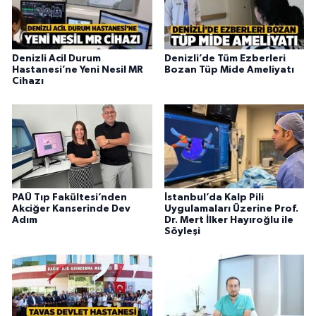
Denizli Acil Durum
Denizli’de Tüm Ezberleri
Hastanesi’ne Yeni Nesil MR
Bozan Tüp Mide Ameliyatı
Cihazı
PAÜ Tıp Fakültesi’nden
İstanbul’da Kalp Pili
Akciğer Kanserinde Dev
Uygulamaları Üzerine Prof.
Adım
Dr. Mert İlker Hayıroğlu ile
Söyleşi