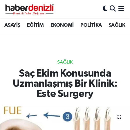
Denizli Nöbetçi Eczaneler
ASAYİŞ
EĞİTİM
EKONOMİ
POLİTİKA
SAĞLIK
Denizli Hava Durumu
Denizli Trafik Yoğunluk Haritası
SAĞLIK
Puan Durumu ve Fikstür
Saç Ekim Konusunda
Uzmanlaşmış Bir Klinik:
Tüm Manşetler
Este Surgery
Son Dakika Haberleri
Haber Arşivi