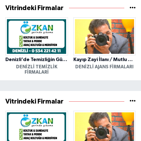
Vitrindeki Firmalar
Denizli’de Temizliğin Güvenilir Adresi: Özkan Yerinde Yıkama
Kayıp Zayi İlanı / Mutlu Ajans / Denizli
DENIZLI TEMIZLIK
DENIZLI AJANS FIRMALARI
FIRMALARI
Vitrindeki Firmalar