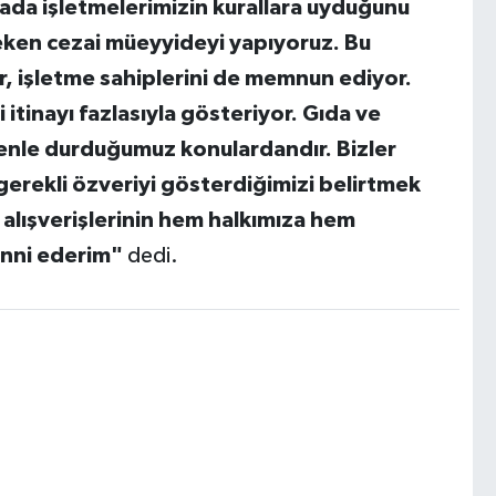
ada işletmelerimizin kurallara uyduğunu
eken cezai müeyyideyi yapıyoruz. Bu
r, işletme sahiplerini de memnun ediyor.
 itinayı fazlasıyla gösteriyor. Gıda ve
enle durduğumuz konulardandır. Bizler
gerekli özveriyi gösterdiğimizi belirtmek
lışverişlerinin hem halkımıza hem
enni ederim"
dedi.