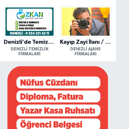
Denizli’de Temizliğin Güvenilir Adresi: Özkan Yerinde Yıkama
Kayıp Zayi İlanı / Mutlu Ajans / Denizli
DENIZLI TEMIZLIK
DENIZLI AJANS
FIRMALARI
FIRMALARI