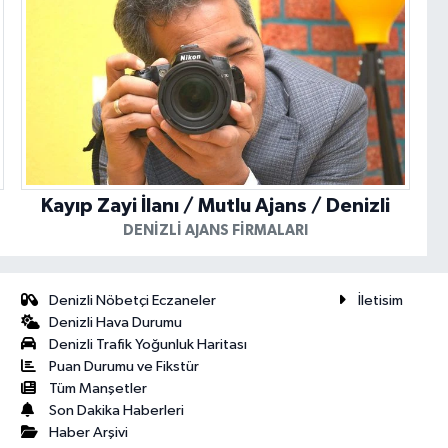
Kayıp Zayi İlanı / Mutlu Ajans / Denizli
DENIZLI AJANS FIRMALARI
Denizli Nöbetçi Eczaneler
İletisim
Denizli Hava Durumu
Denizli Trafik Yoğunluk Haritası
Puan Durumu ve Fikstür
Tüm Manşetler
Son Dakika Haberleri
Haber Arşivi