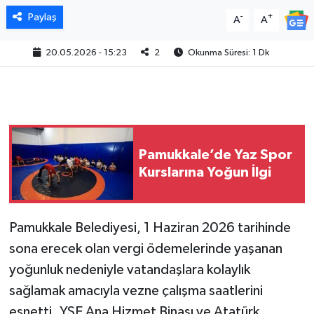
Paylaş
-
+
A
A
20.05.2026 - 15:23
2
Okunma Süresi: 1 Dk
Pamukkale’de Yaz Spor
Kurslarına Yoğun İlgi
Pamukkale Belediyesi, 1 Haziran 2026 tarihinde
sona erecek olan vergi ödemelerinde yaşanan
yoğunluk nedeniyle vatandaşlara kolaylık
sağlamak amacıyla vezne çalışma saatlerini
esnetti. YSE Ana Hizmet Binası ve Atatürk