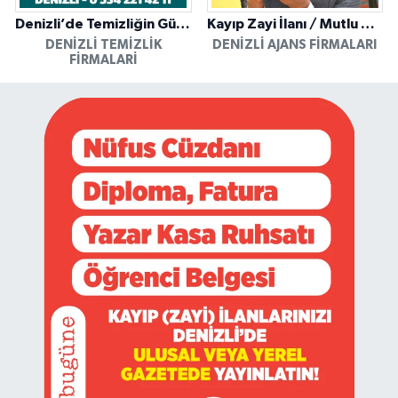
Denizli’de Temizliğin Güvenilir Adresi: Özkan Yerinde Yıkama
Kayıp Zayi İlanı / Mutlu Ajans / Denizli
DENIZLI TEMIZLIK
DENIZLI AJANS FIRMALARI
FIRMALARI