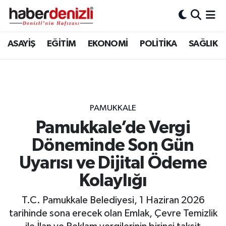
Denizli Nöbetçi Eczaneler
ASAYİŞ
EĞİTİM
EKONOMİ
POLİTİKA
SAĞLIK
Denizli Hava Durumu
Denizli Trafik Yoğunluk Haritası
PAMUKKALE
Puan Durumu ve Fikstür
Pamukkale’de Vergi
Döneminde Son Gün
Tüm Manşetler
Uyarısı ve Dijital Ödeme
Son Dakika Haberleri
Kolaylığı
Haber Arşivi
T.C. Pamukkale Belediyesi, 1 Haziran 2026
tarihinde sona erecek olan Emlak, Çevre Temizlik