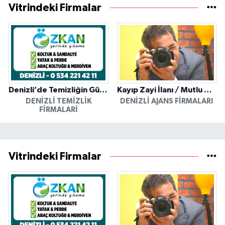
Vitrindeki Firmalar
Denizli’de Temizliğin Güvenilir Adresi: Özkan Yerinde Yıkama
Kayıp Zayi İlanı / Mutlu Ajans / Denizli
DENIZLI TEMIZLIK
DENIZLI AJANS FIRMALARI
FIRMALARI
Vitrindeki Firmalar