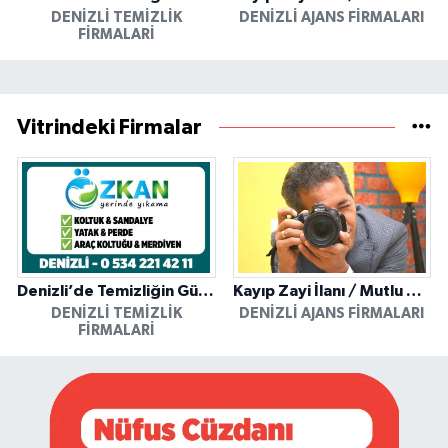
DENIZLI TEMIZLIK
DENIZLI AJANS FIRMALARI
FIRMALARI
Vitrindeki Firmalar
Denizli’de Temizliğin Güvenilir Adresi: Özkan Yerinde Yıkama
Kayıp Zayi İlanı / Mutlu Ajans / Denizli
DENIZLI TEMIZLIK
DENIZLI AJANS FIRMALARI
FIRMALARI