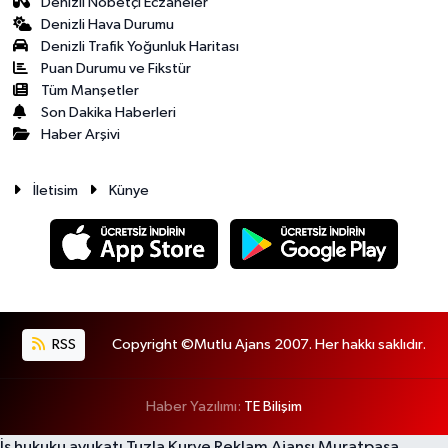
Denizli Nöbetçi Eczaneler
Denizli Hava Durumu
Denizli Trafik Yoğunluk Haritası
Puan Durumu ve Fikstür
Tüm Manşetler
Son Dakika Haberleri
Haber Arşivi
İletisim
Künye
RSS
Copyright ©Mutlu Ajans 2007. Her hakkı saklıdır.
Haber Yazılımı:
TE Bilişim
İş hukuku avukatı
Tuzla Kurye
Reklam Ajansı
Muratpaşa