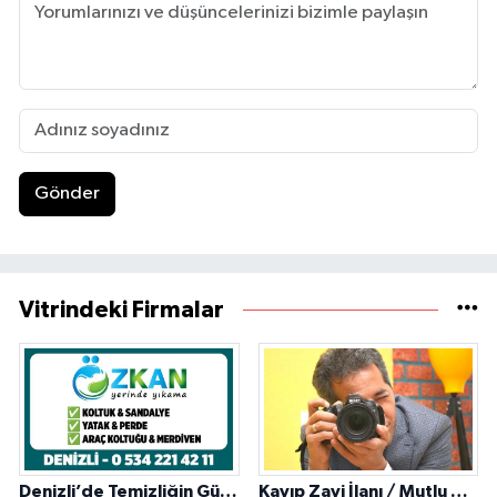
Gönder
Vitrindeki Firmalar
Denizli’de Temizliğin Güvenilir Adresi: Özkan Yerinde Yıkama
Kayıp Zayi İlanı / Mutlu Ajans / Denizli