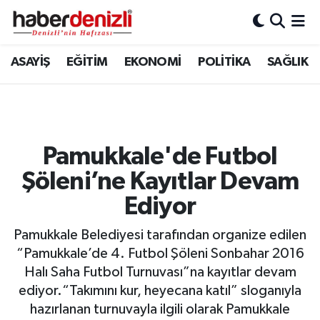
Denizli Nöbetçi Eczaneler
ASAYİŞ
EĞİTİM
EKONOMİ
POLİTİKA
SAĞLIK
Denizli Hava Durumu
Denizli Trafik Yoğunluk Haritası
Pamukkale'de Futbol
Puan Durumu ve Fikstür
Şöleni’ne Kayıtlar Devam
Tüm Manşetler
Ediyor
Pamukkale Belediyesi tarafından organize edilen
Son Dakika Haberleri
“Pamukkale’de 4. Futbol Şöleni Sonbahar 2016
Halı Saha Futbol Turnuvası”na kayıtlar devam
Haber Arşivi
ediyor.“Takımını kur, heyecana katıl” sloganıyla
hazırlanan turnuvayla ilgili olarak Pamukkale