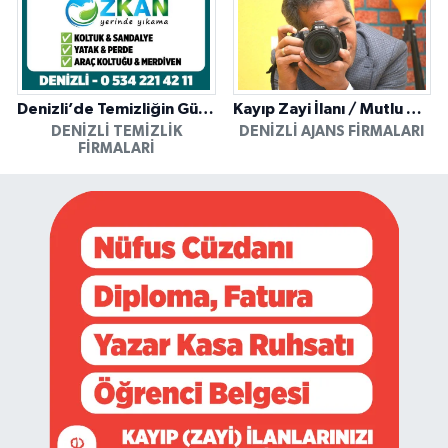
Denizli’de Temizliğin Güvenilir Adresi: Özkan Yerinde Yıkama
Kayıp Zayi İlanı / Mutlu Ajans / Denizli
DENIZLI TEMIZLIK
DENIZLI AJANS FIRMALARI
FIRMALARI