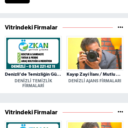
Vitrindeki Firmalar
Denizli’de Temizliğin Güvenilir Adresi: Özkan Yerinde Yıkama
Kayıp Zayi İlanı / Mutlu Ajans / Denizli
DENIZLI TEMIZLIK
DENIZLI AJANS FIRMALARI
FIRMALARI
Vitrindeki Firmalar