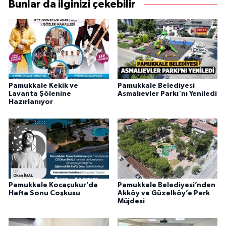
Bunlar da ilginizi çekebilir
Pamukkale Kekik ve
Pamukkale Belediyesi
Lavanta Şölenine
Asmalıevler Parkı'nı Yeniledi
Hazırlanıyor
Pamukkale Kocaçukur’da
Pamukkale Belediyesi’nden
Hafta Sonu Coşkusu
Akköy ve Güzelköy’e Park
Müjdesi