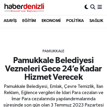
Denizli Nöbetçi Eczaneler
ASAYİŞ
EĞİTİM
EKONOMİ
POLİTİKA
SAĞLIK
Denizli Hava Durumu
Denizli Trafik Yoğunluk Haritası
PAMUKKALE
Puan Durumu ve Fikstür
Pamukkale Belediyesi
Vezneleri Gece 24’e Kadar
Tüm Manşetler
Hizmet Verecek
Son Dakika Haberleri
Pamukkale Belediyesi, Emlak, Çevre Temizlik, İlan
Haber Arşivi
Reklam, Eğlence vergileri ile İdari Para cezaları ve
İmar Para cezalarında yapılandırmalarında
süresinde son gün olan 3 Temmuz 2023 Pazartesi