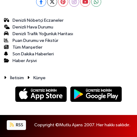
Denizli Nöbetçi Eczaneler
Denizli Hava Durumu
Denizli Trafik Yoğunluk Haritası
Puan Durumu ve Fikstür
Tüm Manşetler
Son Dakika Haberleri
Haber Arşivi
İletisim
Künye
RSS
Copyright ©Mutlu Ajans 2007. Her hakkı saklıdır.