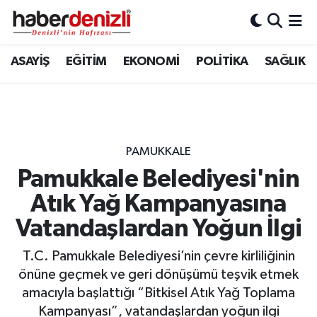
Denizli Nöbetçi Eczaneler
ASAYİŞ
EĞİTİM
EKONOMİ
POLİTİKA
SAĞLIK
Denizli Hava Durumu
Denizli Trafik Yoğunluk Haritası
PAMUKKALE
Puan Durumu ve Fikstür
Pamukkale Belediyesi'nin
Atık Yağ Kampanyasına
Tüm Manşetler
Vatandaşlardan Yoğun İlgi
Son Dakika Haberleri
T.C. Pamukkale Belediyesi’nin çevre kirliliğinin
Haber Arşivi
önüne geçmek ve geri dönüşümü teşvik etmek
amacıyla başlattığı “Bitkisel Atık Yağ Toplama
Kampanyası”, vatandaşlardan yoğun ilgi