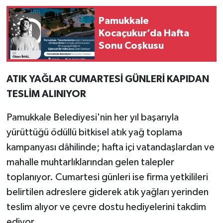
Pamukkale
Kocaçukur’da Hafta
Sonu Coşkusu
ATIK YAĞLAR CUMARTESİ GÜNLERİ KAPIDAN
TESLİM ALINIYOR
Pamukkale Belediyesi'nin her yıl başarıyla
yürüttüğü ödüllü bitkisel atık yağ toplama
kampanyası dâhilinde; hafta içi vatandaşlardan ve
mahalle muhtarlıklarından gelen talepler
toplanıyor. Cumartesi günleri ise firma yetkilileri
belirtilen adreslere giderek atık yağları yerinden
teslim alıyor ve çevre dostu hediyelerini takdim
ediyor.