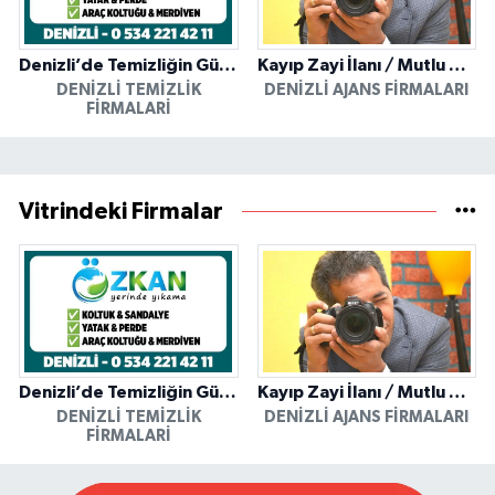
Denizli’de Temizliğin Güvenilir Adresi: Özkan Yerinde Yıkama
Kayıp Zayi İlanı / Mutlu Ajans / Denizli
DENIZLI TEMIZLIK
DENIZLI AJANS FIRMALARI
FIRMALARI
Vitrindeki Firmalar
Denizli’de Temizliğin Güvenilir Adresi: Özkan Yerinde Yıkama
Kayıp Zayi İlanı / Mutlu Ajans / Denizli
DENIZLI TEMIZLIK
DENIZLI AJANS FIRMALARI
FIRMALARI