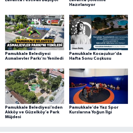
Lavanta Festivali Başlıyor
Lavanta Şölenine
Hazırlanıyor
Pamukkale Belediyesi
Pamukkale Kocaçukur’da
Asmalıevler Parkı'nı Yeniledi
Hafta Sonu Coşkusu
Pamukkale Belediyesi’nden
Pamukkale’de Yaz Spor
Akköy ve Güzelköy’e Park
Kurslarına Yoğun İlgi
Müjdesi