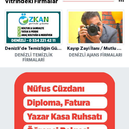
Vitrindeki Firmalar
Denizli’de Temizliğin Güvenilir Adresi: Özkan Yerinde Yıkama
Kayıp Zayi İlanı / Mutlu Ajans / Denizli
DENIZLI TEMIZLIK
DENIZLI AJANS FIRMALARI
FIRMALARI