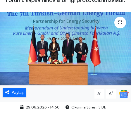
Forumu kapsamında iş birliği protokolü imzaladı.
Paylaş
-
+
A
A
29.06.2026 - 14:50
Okunma Süresi: 3 Dk