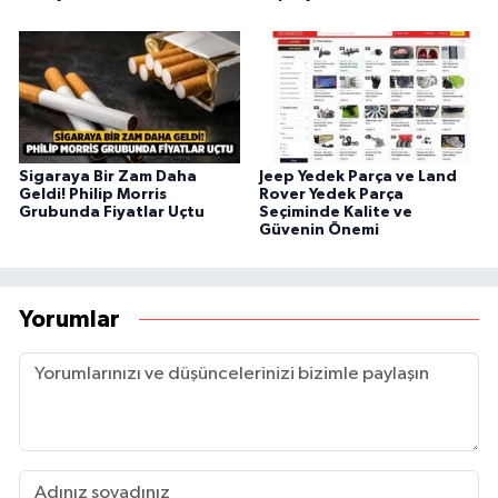
Sigaraya Bir Zam Daha
Jeep Yedek Parça ve Land
Geldi! Philip Morris
Rover Yedek Parça
Grubunda Fiyatlar Uçtu
Seçiminde Kalite ve
Güvenin Önemi
Yorumlar