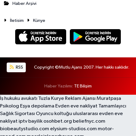
Haber Arşivi
İletisim
Künye
RSS
Copyright ©Mutlu Ajans 2007. Her hakkı saklıdır.
Haber Yazılımı:
TE Bilişim
İş hukuku avukatı
Tuzla Kurye
Reklam Ajansı
Muratpaşa
Psikolog
Eşya depolama
Evden eve nakliyat
Tamamlayıcı
Sağlık Sigortası
Oyuncu koltuğu
uluslararası evden eve
nakliyat
iptv bayilik
osohbet.org
beliefnyc.com
biobeautystudio.com
elysium-studios.com
motor-