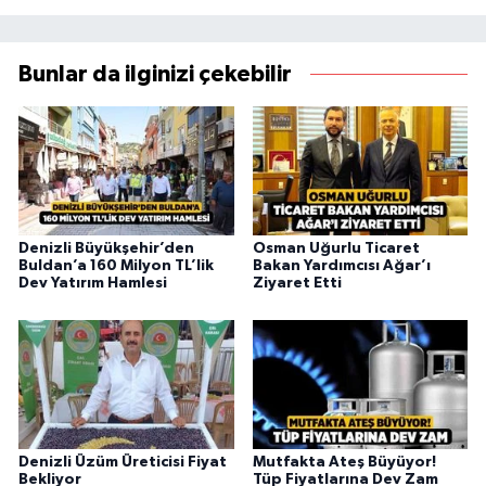
Bunlar da ilginizi çekebilir
Denizli Büyükşehir’den
Osman Uğurlu Ticaret
Buldan’a 160 Milyon TL’lik
Bakan Yardımcısı Ağar’ı
Dev Yatırım Hamlesi
Ziyaret Etti
Denizli Üzüm Üreticisi Fiyat
Mutfakta Ateş Büyüyor!
Bekliyor
Tüp Fiyatlarına Dev Zam