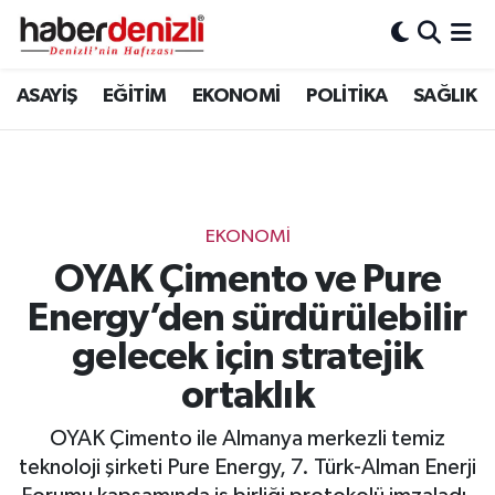
Denizli Nöbetçi Eczaneler
ASAYİŞ
EĞİTİM
EKONOMİ
POLİTİKA
SAĞLIK
Denizli Hava Durumu
Denizli Trafik Yoğunluk Haritası
EKONOMİ
Puan Durumu ve Fikstür
OYAK Çimento ve Pure
Energy’den sürdürülebilir
Tüm Manşetler
gelecek için stratejik
Son Dakika Haberleri
ortaklık
Haber Arşivi
OYAK Çimento ile Almanya merkezli temiz
teknoloji şirketi Pure Energy, 7. Türk-Alman Enerji