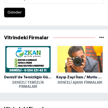
Gönder
Vitrindeki Firmalar
Denizli’de Temizliğin Güvenilir Adresi: Özkan Yerinde Yıkama
Kayıp Zayi İlanı / Mutlu Ajans / Denizli
DENIZLI TEMIZLIK
DENIZLI AJANS FIRMALARI
FIRMALARI