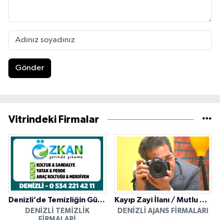
Gönder
Vitrindeki Firmalar
Denizli’de Temizliğin Güvenilir Adresi: Özkan Yerinde Yıkama
Kayıp Zayi İlanı / Mutlu Ajans / Denizli
DENIZLI TEMIZLIK
DENIZLI AJANS FIRMALARI
FIRMALARI