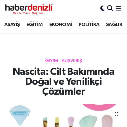
Denizli Nöbetçi Eczaneler
ASAYİŞ
EĞİTİM
EKONOMİ
POLİTİKA
SAĞLIK
Denizli Hava Durumu
Denizli Trafik Yoğunluk Haritası
GİYİM - ALIŞVERİŞ
Puan Durumu ve Fikstür
Nascita: Cilt Bakımında
Doğal ve Yenilikçi
Tüm Manşetler
Çözümler
Son Dakika Haberleri
Haber Arşivi