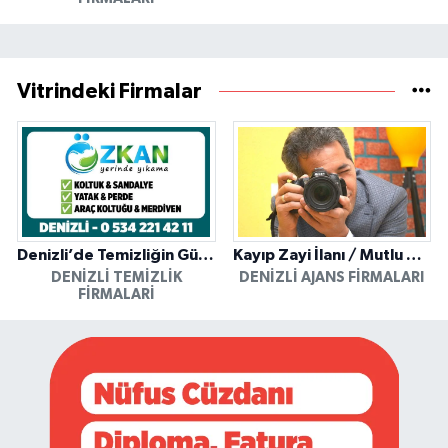
Vitrindeki Firmalar
Denizli’de Temizliğin Güvenilir Adresi: Özkan Yerinde Yıkama
Kayıp Zayi İlanı / Mutlu Ajans / Denizli
DENIZLI TEMIZLIK
DENIZLI AJANS FIRMALARI
FIRMALARI