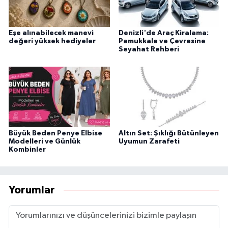
Eşe alınabilecek manevi
Denizli'de Araç Kiralama:
değeri yüksek hediyeler
Pamukkale ve Çevresine
Seyahat Rehberi
Büyük Beden Penye Elbise
Altın Set: Şıklığı Bütünleyen
Modelleri ve Günlük
Uyumun Zarafeti
Kombinler
Yorumlar