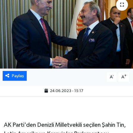
Paylaş
-
+
A
A
24.06.2023 - 15:17
AK Parti'den Denizli Milletvekili seçilen Şahin Tin,