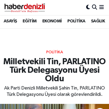
Denizli Nöbetçi Eczaneler
ASAYİŞ
EĞİTİM
EKONOMİ
POLİTİKA
SAĞLIK
Denizli Hava Durumu
Denizli Trafik Yoğunluk Haritası
POLİTİKA
Puan Durumu ve Fikstür
Milletvekili Tin, PARLATINO
Türk Delegasyonu Üyesi
Tüm Manşetler
Oldu
Son Dakika Haberleri
Ak Parti Denizli Milletvekili Şahin Tin, PARLATINO
Haber Arşivi
Türk Delegasyonu Üyesi olarak görevlendirildi.