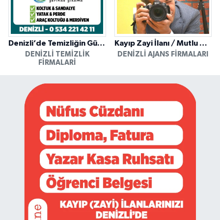
Denizli’de Temizliğin Güvenilir Adresi: Özkan Yerinde Yıkama
Kayıp Zayi İlanı / Mutlu Ajans / Denizli
DENIZLI TEMIZLIK
DENIZLI AJANS FIRMALARI
FIRMALARI