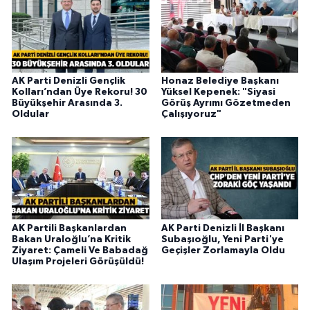
AK Parti Denizli Gençlik
Honaz Belediye Başkanı
Kolları’ndan Üye Rekoru! 30
Yüksel Kepenek: "Siyasi
Büyükşehir Arasında 3.
Görüş Ayrımı Gözetmeden
Oldular
Çalışıyoruz"
AK Partili Başkanlardan
AK Parti Denizli İl Başkanı
Bakan Uraloğlu’na Kritik
Subaşıoğlu, Yeni Parti'ye
Ziyaret: Çameli Ve Babadağ
Geçişler Zorlamayla Oldu
Ulaşım Projeleri Görüşüldü!