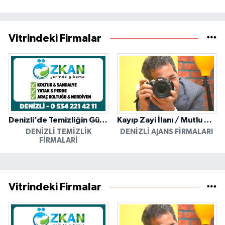
Vitrindeki Firmalar
Denizli’de Temizliğin Güvenilir Adresi: Özkan Yerinde Yıkama
Kayıp Zayi İlanı / Mutlu Ajans / Denizli
DENIZLI TEMIZLIK
DENIZLI AJANS FIRMALARI
FIRMALARI
Vitrindeki Firmalar