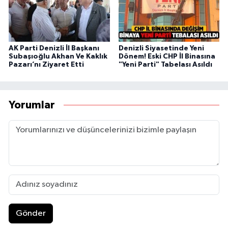
AK Parti Denizli İl Başkanı
Denizli Siyasetinde Yeni
Subaşıoğlu Akhan Ve Kaklık
Dönem! Eski CHP İl Binasına
Pazarı’nı Ziyaret Etti
"Yeni Parti" Tabelası Asıldı
Yorumlar
Gönder