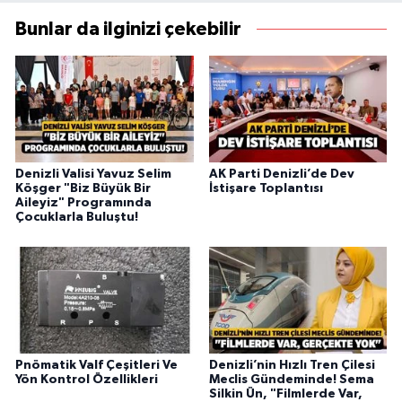
Bunlar da ilginizi çekebilir
Denizli Valisi Yavuz Selim
AK Parti Denizli’de Dev
Köşger "Biz Büyük Bir
İstişare Toplantısı
Aileyiz" Programında
Çocuklarla Buluştu!
Pnömatik Valf Çeşitleri Ve
Denizli’nin Hızlı Tren Çilesi
Yön Kontrol Özellikleri
Meclis Gündeminde! Sema
Silkin Ün, "Filmlerde Var,