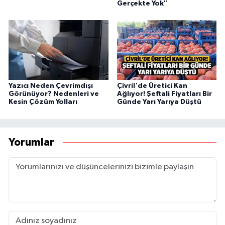
Gerçekte Yok"
Yazıcı Neden Çevrimdışı
Çivril'de Üretici Kan
Görünüyor? Nedenleri ve
Ağlıyor! Şeftali Fiyatları Bir
Kesin Çözüm Yolları
Günde Yarı Yarıya Düştü
Yorumlar