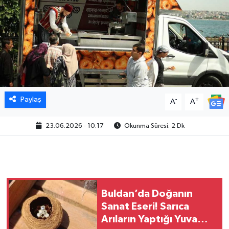
Paylaş
-
+
A
A
23.06.2026 - 10:17
Okunma Süresi: 2 Dk
Buldan’da Doğanın
Sanat Eseri! Sarıca
Arıların Yaptığı Yuva