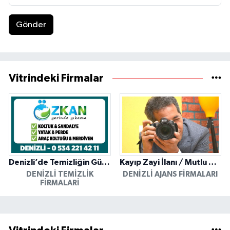
Gönder
Vitrindeki Firmalar
Denizli’de Temizliğin Güvenilir Adresi: Özkan Yerinde Yıkama
Kayıp Zayi İlanı / Mutlu Ajans / Denizli
DENIZLI TEMIZLIK
DENIZLI AJANS FIRMALARI
FIRMALARI