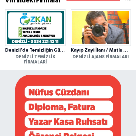
Vitrindeki Firmalar
Denizli’de Temizliğin Güvenilir Adresi: Özkan Yerinde Yıkama
Kayıp Zayi İlanı / Mutlu Ajans / Denizli
DENIZLI TEMIZLIK
DENIZLI AJANS FIRMALARI
FIRMALARI