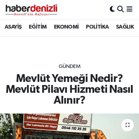
Denizli Nöbetçi Eczaneler
ASAYİŞ
EĞİTİM
EKONOMİ
POLİTİKA
SAĞLIK
Denizli Hava Durumu
Denizli Trafik Yoğunluk Haritası
GÜNDEM
Puan Durumu ve Fikstür
Mevlüt Yemeği Nedir?
Mevlüt Pilavı Hizmeti Nasıl
Tüm Manşetler
Alınır?
Son Dakika Haberleri
Haber Arşivi