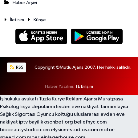
Haber Arşivi
İletisim
Künye
RSS
Copyright ©Mutlu Ajans 2007. Her hakkı saklıdır.
Haber Yazılımı:
TE Bilişim
İş hukuku avukatı
Tuzla Kurye
Reklam Ajansı
Muratpaşa
Psikolog
Eşya depolama
Evden eve nakliyat
Tamamlayıcı
Sağlık Sigortası
Oyuncu koltuğu
uluslararası evden eve
nakliyat
iptv bayilik
osohbet.org
beliefnyc.com
biobeautystudio.com
elysium-studios.com
motor-
speed.com
moerleinlagerhouse.com