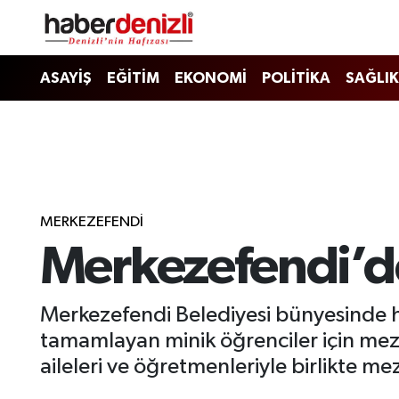
Denizli Nöbetçi Eczaneler
ASAYİŞ
EĞİTİM
EKONOMİ
POLİTİKA
SAĞLIK
Denizli Hava Durumu
Denizli Trafik Yoğunluk Haritası
Puan Durumu ve Fikstür
MERKEZEFENDİ
Merkezefendi’d
Tüm Manşetler
Son Dakika Haberleri
Merkezefendi Belediyesi bünyesinde h
tamamlayan minik öğrenciler için mez
Haber Arşivi
aileleri ve öğretmenleriyle birlikte me