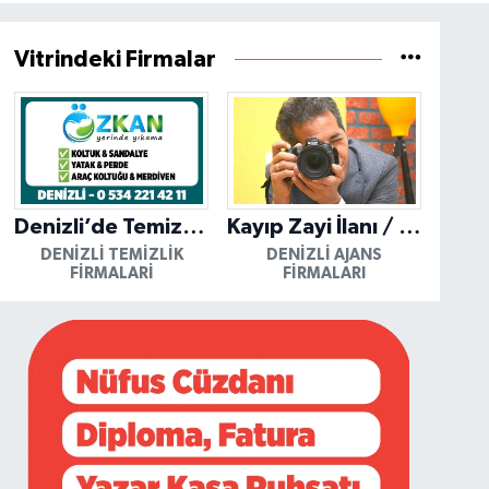
Vitrindeki Firmalar
Denizli’de Temizliğin Güvenilir Adresi: Özkan Yerinde Yıkama
Kayıp Zayi İlanı / Mutlu Ajans / Denizli
DENIZLI TEMIZLIK
DENIZLI AJANS
FIRMALARI
FIRMALARI