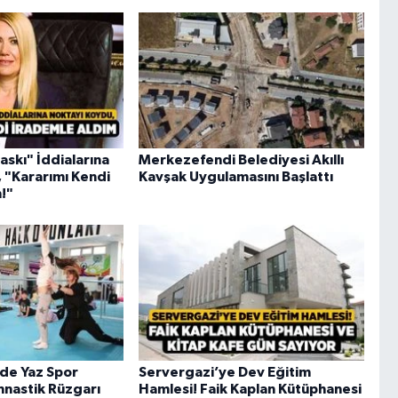
askı" İddialarına
Merkezefendi Belediyesi Akıllı
 "Kararımı Kendi
Kavşak Uygulamasını Başlattı
!"
de Yaz Spor
Servergazi’ye Dev Eğitim
mnastik Rüzgarı
Hamlesi! Faik Kaplan Kütüphanesi