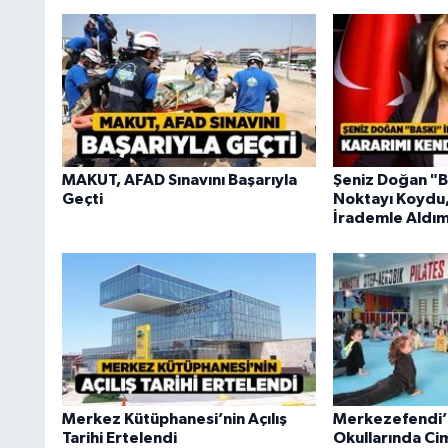
MAKUT, AFAD Sınavını Başarıyla
Şeniz Doğan "B
Geçti
Noktayı Koydu,
İrademle Aldım
Merkez Kütüphanesi’nin Açılış
Merkezefendi’
Tarihi Ertelendi
Okullarında Ci