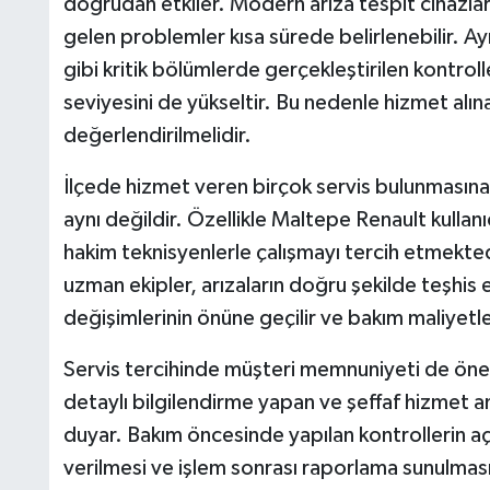
doğrudan etkiler. Modern arıza tespit cihazla
gelen problemler kısa sürede belirlenebilir. A
gibi kritik bölümlerde gerçekleştirilen kontroll
seviyesini de yükseltir. Bu nedenle hizmet alın
değerlendirilmelidir.
İlçede hizmet veren birçok servis bulunmasın
aynı değildir. Özellikle Maltepe Renault kullan
hakim teknisyenlerle çalışmayı tercih etmektedir
uzman ekipler, arızaların doğru şekilde teşhis
değişimlerinin önüne geçilir ve bakım maliyetler
Servis tercihinde müşteri memnuniyeti de önemli
detaylı bilgilendirme yapan ve şeffaf hizmet a
duyar. Bakım öncesinde yapılan kontrollerin açı
verilmesi ve işlem sonrası raporlama sunulmas