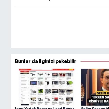
Bunlar da ilginizi çekebilir
Jeep Yedek Parça ve Land Rover
Selim Kasapoğl