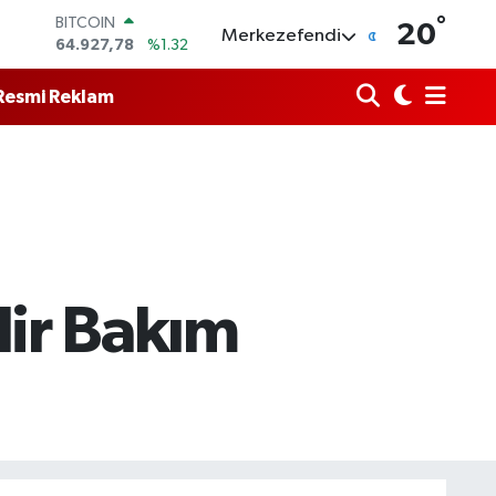
°
DOLAR
20
Merkezefendi
47,5894
%0.08
EURO
55,0398
%-0.02
Resmi Reklam
STERLİN
64,1581
%0.16
GRAM ALTIN
6527.85
%0.54
BİST100
13.703
%11
BITCOIN
64.927,78
%1.32
lir Bakım