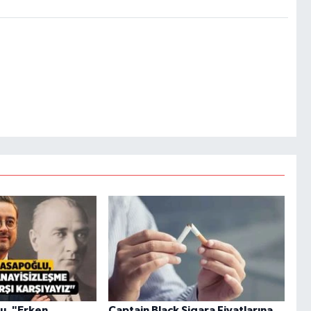
u, "Erken
Captain Black Sigara Fiyatlarına