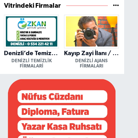
Vitrindeki Firmalar
Denizli’de Temizliğin Güvenilir Adresi: Özkan Yerinde Yıkama
Kayıp Zayi İlanı / Mutlu Ajans / Denizli
DENIZLI TEMIZLIK
DENIZLI AJANS
FIRMALARI
FIRMALARI