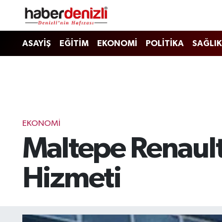
Denizli Nöbetçi Eczaneler
ASAYİŞ
EĞİTİM
EKONOMİ
POLİTİKA
SAĞLIK
Denizli Hava Durumu
Denizli Trafik Yoğunluk Haritası
Puan Durumu ve Fikstür
EKONOMİ
Maltepe Renault 
Tüm Manşetler
Son Dakika Haberleri
Hizmeti
Haber Arşivi