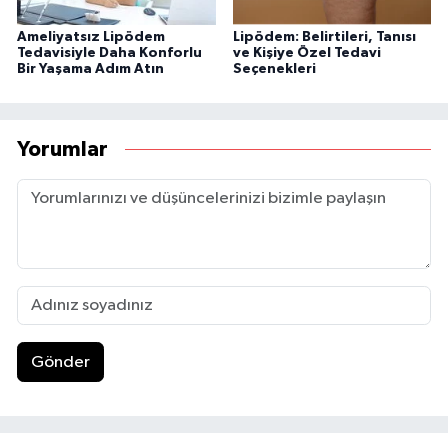
Ameliyatsız Lipödem
Lipödem: Belirtileri, Tanısı
Tedavisiyle Daha Konforlu
ve Kişiye Özel Tedavi
Bir Yaşama Adım Atın
Seçenekleri
Yorumlar
Gönder