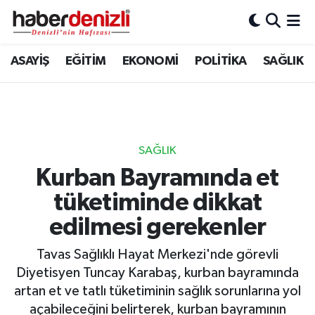
Denizli Nöbetçi Eczaneler
ASAYİŞ
EĞİTİM
EKONOMİ
POLİTİKA
SAĞLIK
Denizli Hava Durumu
Denizli Trafik Yoğunluk Haritası
SAĞLIK
Puan Durumu ve Fikstür
Kurban Bayramında et
tüketiminde dikkat
Tüm Manşetler
edilmesi gerekenler
Son Dakika Haberleri
Tavas Sağlıklı Hayat Merkezi'nde görevli
Haber Arşivi
Diyetisyen Tuncay Karabaş, kurban bayramında
artan et ve tatlı tüketiminin sağlık sorunlarına yol
açabileceğini belirterek, kurban bayramının