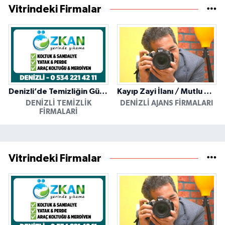
Vitrindeki Firmalar
Denizli’de Temizliğin Güvenilir Adresi: Özkan Yerinde Yıkama
Kayıp Zayi İlanı / Mutlu Ajans / Denizli
DENIZLI TEMIZLIK
DENIZLI AJANS FIRMALARI
FIRMALARI
Vitrindeki Firmalar