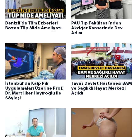
Denizli’de Tüm Ezberleri
PAÜ Tıp Fakültesi’nden
Bozan Tüp Mide Ameliyatı
Akciğer Kanserinde Dev
Adım
İstanbul’da Kalp Pili
Tavas Devlet Hastanesi BAM
Uygulamaları Üzerine Prof.
ve Sağlıklı Hayat Merkezi
Dr. Mert İlker Hayıroğlu ile
Açıldı
Söyleşi