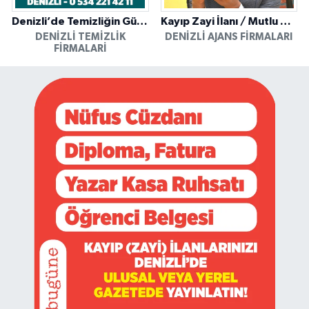
Denizli’de Temizliğin Güvenilir Adresi: Özkan Yerinde Yıkama
Kayıp Zayi İlanı / Mutlu Ajans / Denizli
DENIZLI TEMIZLIK
DENIZLI AJANS FIRMALARI
FIRMALARI