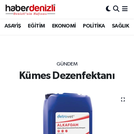
Denizli Nöbetçi Eczaneler
ASAYİŞ
EĞİTİM
EKONOMİ
POLİTİKA
SAĞLIK
Denizli Hava Durumu
Denizli Trafik Yoğunluk Haritası
GÜNDEM
Puan Durumu ve Fikstür
Kümes Dezenfektanı
Tüm Manşetler
Son Dakika Haberleri
Haber Arşivi