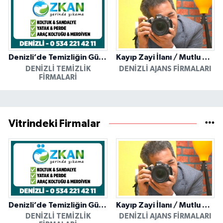
Denizli’de Temizliğin Güvenilir Adresi: Özkan Yerinde Yıkama
Kayıp Zayi İlanı / Mutlu Ajans / Denizli
DENIZLI TEMIZLIK
DENIZLI AJANS FIRMALARI
FIRMALARI
Vitrindeki Firmalar
Denizli’de Temizliğin Güvenilir Adresi: Özkan Yerinde Yıkama
Kayıp Zayi İlanı / Mutlu Ajans / Denizli
DENIZLI TEMIZLIK
DENIZLI AJANS FIRMALARI