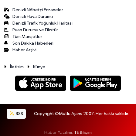
Denizli Nöbetçi Eczaneler
Denizli Hava Durumu
Denizli Trafik Yoğunluk Haritası
Puan Durumu ve Fikstür
Tüm Manşetler
Son Dakika Haberleri
Haber Arşivi
İletisim
Künye
RSS
Copyright ©Mutlu Ajans 2007. Her hakkı saklıdır.
Haber Yazılımı:
TE Bilişim