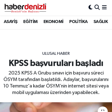
Denizli Nöbetçi Eczaneler
ASAYİŞ
EĞİTİM
EKONOMİ
POLİTİKA
SAĞLIK
Denizli Hava Durumu
Denizli Trafik Yoğunluk Haritası
ULUSAL HABER
Puan Durumu ve Fikstür
KPSS başvuruları başladı
Tüm Manşetler
2025 KPSS A Grubu sınavı için başvuru süreci
ÖSYM tarafından başlatıldı. Adaylar, başvurularını
Son Dakika Haberleri
10 Temmuz'a kadar ÖSYM’nin internet sitesi veya
mobil uygulaması üzerinden yapabilecek.
Haber Arşivi