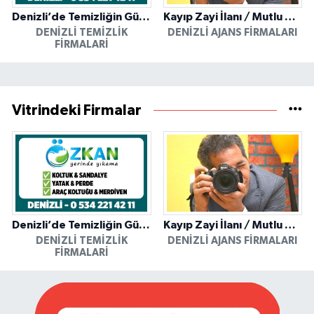
Denizli’de Temizliğin Güvenilir Adresi: Özkan Yerinde Yıkama
Kayıp Zayi İlanı / Mutlu Ajans / Denizli
DENIZLI TEMIZLIK
DENIZLI AJANS FIRMALARI
FIRMALARI
Vitrindeki Firmalar
Denizli’de Temizliğin Güvenilir Adresi: Özkan Yerinde Yıkama
Kayıp Zayi İlanı / Mutlu Ajans / Denizli
DENIZLI TEMIZLIK
DENIZLI AJANS FIRMALARI
FIRMALARI