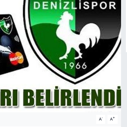
-
+
A
A