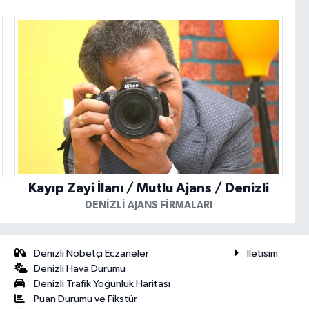
Kayıp Zayi İlanı / Mutlu Ajans / Denizli
DENIZLI AJANS FIRMALARI
Denizli Nöbetçi Eczaneler
İletisim
Denizli Hava Durumu
Denizli Trafik Yoğunluk Haritası
Puan Durumu ve Fikstür