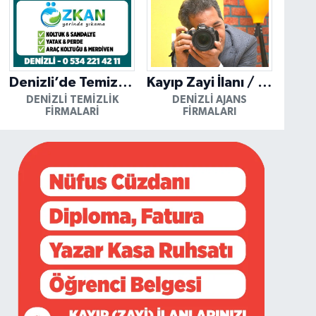
Denizli’de Temizliğin Güvenilir Adresi: Özkan Yerinde Yıkama
Kayıp Zayi İlanı / Mutlu Ajans / Denizli
DENIZLI TEMIZLIK
DENIZLI AJANS
FIRMALARI
FIRMALARI