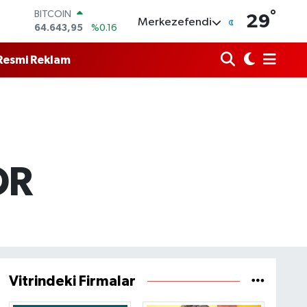
°
BITCOIN
29
Merkezefendi
64.643,95
%0.16
DOLAR
47,6704
%0
Resmi Reklam
EURO
55,0406
%-0.08
STERLİN
64,2143
%0
GRAM ALTIN
6500.87
%0.12
BİST100
13.799
%70
OR
Vitrindeki Firmalar