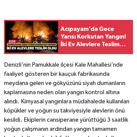
Acıpayam’da Gece
Yarısı Korkutan Yangın!
İki Ev Alevlere Teslim
Oldu
Denizli'nin Pamukkale ilçesi Kale Mahallesi’nde
faaliyet gösteren bir kauçuk fabrikasında
meydana gelen ve gökyüzünü siyah dumanların
kaplamasına neden olan yangın kontrol altına
alındı. Kimyasal yangınlara müdahalede kullanılan
köpükler ve yoğun su takviyesiyle alevlerin önü
kesildi. Ekiplerin cansiperane yürüttüğü 3 saatlik
yoğun çalışmanın ardından yangın tamamen