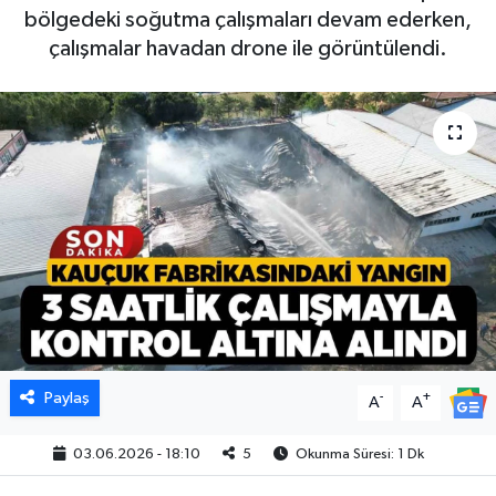
bölgedeki soğutma çalışmaları devam ederken,
çalışmalar havadan drone ile görüntülendi.
Paylaş
-
+
A
A
03.06.2026 - 18:10
5
Okunma Süresi: 1 Dk