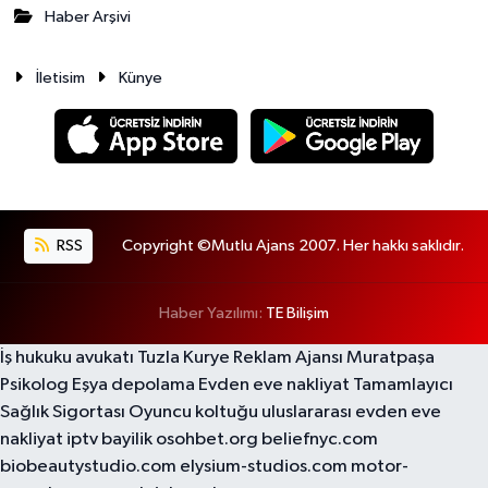
Haber Arşivi
İletisim
Künye
RSS
Copyright ©Mutlu Ajans 2007. Her hakkı saklıdır.
Haber Yazılımı:
TE Bilişim
İş hukuku avukatı
Tuzla Kurye
Reklam Ajansı
Muratpaşa
Psikolog
Eşya depolama
Evden eve nakliyat
Tamamlayıcı
Sağlık Sigortası
Oyuncu koltuğu
uluslararası evden eve
nakliyat
iptv bayilik
osohbet.org
beliefnyc.com
biobeautystudio.com
elysium-studios.com
motor-