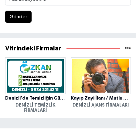
Gönder
Vitrindeki Firmalar
Denizli’de Temizliğin Güvenilir Adresi: Özkan Yerinde Yıkama
Kayıp Zayi İlanı / Mutlu Ajans / Denizli
DENIZLI TEMIZLIK
DENIZLI AJANS FIRMALARI
FIRMALARI