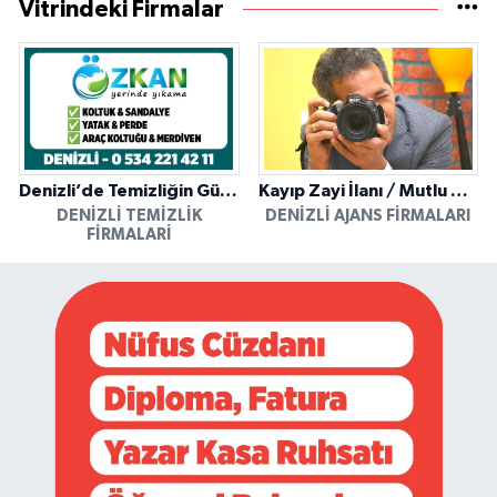
Vitrindeki Firmalar
Denizli’de Temizliğin Güvenilir Adresi: Özkan Yerinde Yıkama
Kayıp Zayi İlanı / Mutlu Ajans / Denizli
DENIZLI TEMIZLIK
DENIZLI AJANS FIRMALARI
FIRMALARI