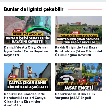
Bunlar da ilginizi çekebilir
Denizli'de Acı Olay, Orman
Kaklık Girişinde Feci Kaza!
İşçisi Sedat Çetin Hayatını
Kontrolden Çıkan Otomobil
Kaybetti
Üzüm Bağına Devrildi
Denizli Lise Caddesi’nde
Denizli'de 500 Bin TL'lik
Hareketli Saatler! Çatıya
Vurguna JASAT Engeli
Çıkan Şahıs Kiremitleri
Aşağı Attı