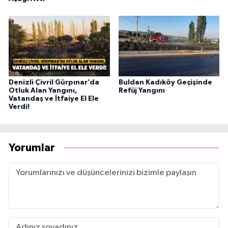
Denizli Çivril Gürpınar’da
Buldan Kadıköy Geçişinde
Otluk Alan Yangını,
Refüj Yangını
Vatandaş ve İtfaiye El Ele
Verdi!
Yorumlar