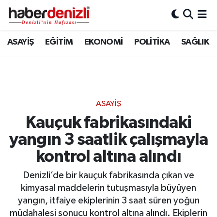
Denizli Nöbetçi Eczaneler
ASAYİŞ
EĞİTİM
EKONOMİ
POLİTİKA
SAĞLIK
Denizli Hava Durumu
Denizli Trafik Yoğunluk Haritası
ASAYİŞ
Puan Durumu ve Fikstür
Kauçuk fabrikasındaki
yangın 3 saatlik çalışmayla
Tüm Manşetler
kontrol altına alındı
Son Dakika Haberleri
Denizli’de bir kauçuk fabrikasında çıkan ve
Haber Arşivi
kimyasal maddelerin tutuşmasıyla büyüyen
yangın, itfaiye ekiplerinin 3 saat süren yoğun
müdahalesi sonucu kontrol altına alındı. Ekiplerin