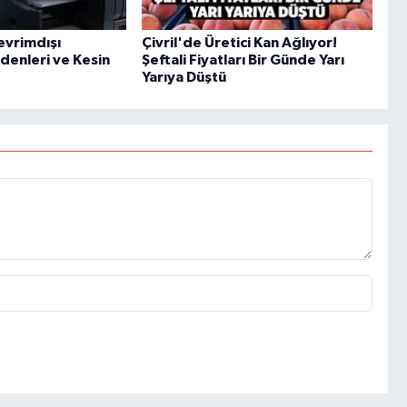
evrimdışı
Çivril'de Üretici Kan Ağlıyor!
enleri ve Kesin
Şeftali Fiyatları Bir Günde Yarı
Yarıya Düştü