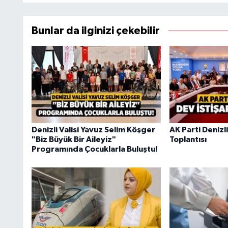
Bunlar da ilginizi çekebilir
Denizli Valisi Yavuz Selim Köşger
AK Parti Denizl
"Biz Büyük Bir Aileyiz"
Toplantısı
Programında Çocuklarla Buluştu!