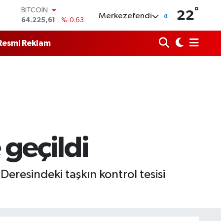
BITCOIN
°
22
Merkezefendi
64.225,61
%-0.63
DOLAR
47,6704
%0
Resmi Reklam
EURO
55,0406
%-0.08
STERLİN
64,2143
%0
GRAM ALTIN
6510.40
%0.45
BİST100
13.799
%70
 geçildi
eresindeki taşkın kontrol tesisi