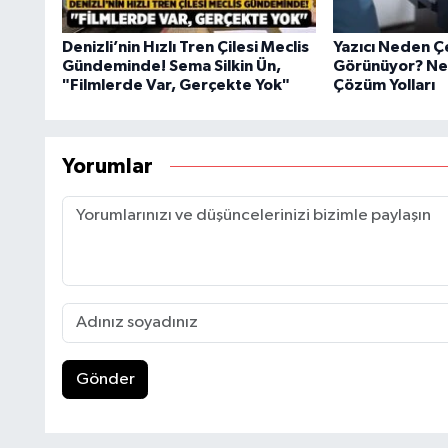
Denizli’nin Hızlı Tren Çilesi Meclis
Yazıcı Neden Ç
Gündeminde! Sema Silkin Ün,
Görünüyor? Ned
"Filmlerde Var, Gerçekte Yok"
Çözüm Yolları
Yorumlar
Gönder