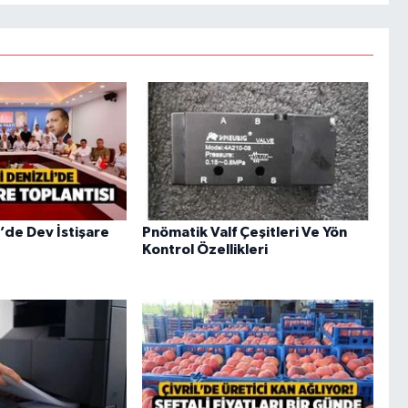
i’de Dev İstişare
Pnömatik Valf Çeşitleri Ve Yön
Kontrol Özellikleri