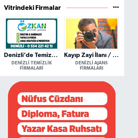
Vitrindeki Firmalar
Denizli’de Temizliğin Güvenilir Adresi: Özkan Yerinde Yıkama
Kayıp Zayi İlanı / Mutlu Ajans / Denizli
DENIZLI TEMIZLIK
DENIZLI AJANS
FIRMALARI
FIRMALARI