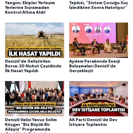
Yangını: Ekipler Yerleşim
Tepkisi, "Sistem Çocuğu Suç
Yerlerine Sıçramadan
İşledikten Sonra Hatırlıyor"
Kontrol Altına Aldı!
Denizli’de Geliştirilen
Aydem Perakende Enerji
Borsa-20 Nohut Çeşidinde
Buluşmaları Denizli’de
İlk Hasat Yapıldı
Gerçekleşti
Denizli Valisi Yavuz Selim
AK Parti Denizli’de Dev
Köşger "Biz Büyük Bir
İstişare Toplantısı
Aileyiz" Programında