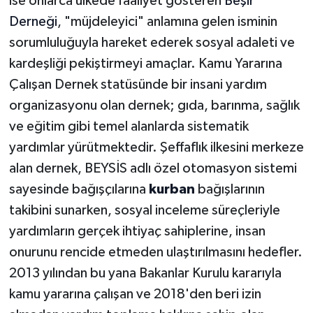
ise onlarca ülkede faaliyet gösteren
Beşir
Derneği
, "müjdeleyici" anlamına gelen isminin
sorumluluğuyla hareket ederek sosyal adaleti ve
kardeşliği pekiştirmeyi amaçlar. Kamu Yararına
Çalışan Dernek statüsünde bir insani yardım
organizasyonu olan dernek; gıda, barınma, sağlık
ve eğitim gibi temel alanlarda sistematik
yardımlar yürütmektedir. Şeffaflık ilkesini merkeze
alan dernek, BEYSİS adlı özel otomasyon sistemi
sayesinde bağışçılarına
kurban
bağışlarının
takibini sunarken, sosyal inceleme süreçleriyle
yardımların gerçek ihtiyaç sahiplerine, insan
onurunu rencide etmeden ulaştırılmasını hedefler.
2013 yılından bu yana Bakanlar Kurulu kararıyla
kamu yararına çalışan ve 2018'den beri izin