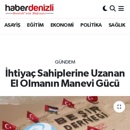
Denizli Nöbetçi Eczaneler
ASAYİŞ
EĞİTİM
EKONOMİ
POLİTİKA
SAĞLIK
Denizli Hava Durumu
Denizli Trafik Yoğunluk Haritası
GÜNDEM
Puan Durumu ve Fikstür
İhtiyaç Sahiplerine Uzanan
El Olmanın Manevi Gücü
Tüm Manşetler
Son Dakika Haberleri
Haber Arşivi