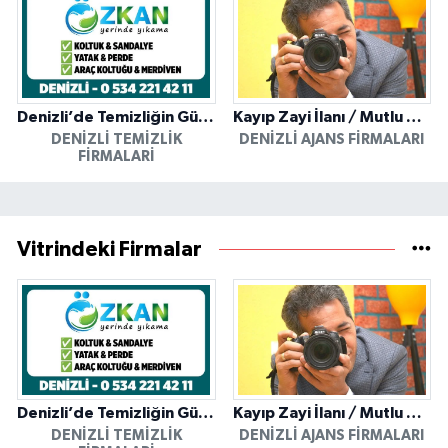
Denizli’de Temizliğin Güvenilir Adresi: Özkan Yerinde Yıkama
Kayıp Zayi İlanı / Mutlu Ajans / Denizli
DENIZLI TEMIZLIK
DENIZLI AJANS FIRMALARI
FIRMALARI
Vitrindeki Firmalar
Denizli’de Temizliğin Güvenilir Adresi: Özkan Yerinde Yıkama
Kayıp Zayi İlanı / Mutlu Ajans / Denizli
DENIZLI TEMIZLIK
DENIZLI AJANS FIRMALARI