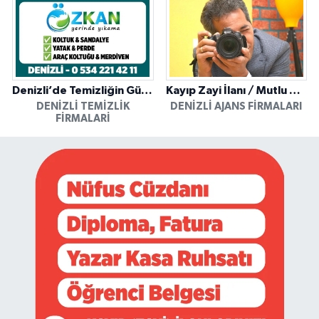
Denizli’de Temizliğin Güvenilir Adresi: Özkan Yerinde Yıkama
Kayıp Zayi İlanı / Mutlu Ajans / Denizli
DENIZLI TEMIZLIK
DENIZLI AJANS FIRMALARI
FIRMALARI