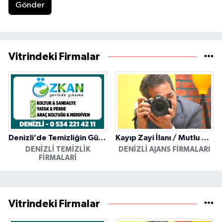
Gönder
Vitrindeki Firmalar
Denizli’de Temizliğin Güvenilir Adresi: Özkan Yerinde Yıkama
Kayıp Zayi İlanı / Mutlu Ajans / Denizli
DENIZLI TEMIZLIK
DENIZLI AJANS FIRMALARI
FIRMALARI
Vitrindeki Firmalar