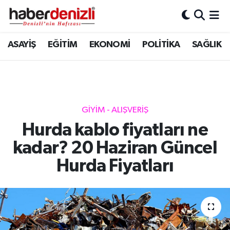
Denizli Nöbetçi Eczaneler
ASAYİŞ
EĞİTİM
EKONOMİ
POLİTİKA
SAĞLIK
Denizli Hava Durumu
Denizli Trafik Yoğunluk Haritası
GİYİM - ALIŞVERİŞ
Puan Durumu ve Fikstür
Hurda kablo fiyatları ne
kadar? 20 Haziran Güncel
Tüm Manşetler
Hurda Fiyatları
Son Dakika Haberleri
Haber Arşivi