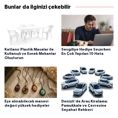
Bunlar da ilginizi çekebilir
Katlanır Plastik Masalar ile
Sevgiliye Hediye Seçerken
Kullanışlı ve Esnek Mekanlar
En Çok Yapılan 10 Hata
Oluşturun
Eşe alınabilecek manevi
Denizli'de Araç Kiralama:
değeri yüksek hediyeler
Pamukkale ve Çevresine
Seyahat Rehberi