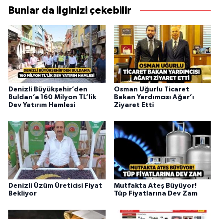
Bunlar da ilginizi çekebilir
Denizli Büyükşehir’den
Osman Uğurlu Ticaret
Buldan’a 160 Milyon TL’lik
Bakan Yardımcısı Ağar’ı
Dev Yatırım Hamlesi
Ziyaret Etti
Denizli Üzüm Üreticisi Fiyat
Mutfakta Ateş Büyüyor!
Bekliyor
Tüp Fiyatlarına Dev Zam