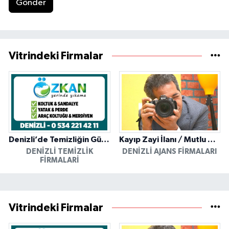
Gönder
Vitrindeki Firmalar
Denizli’de Temizliğin Güvenilir Adresi: Özkan Yerinde Yıkama
Kayıp Zayi İlanı / Mutlu Ajans / Denizli
DENIZLI TEMIZLIK
DENIZLI AJANS FIRMALARI
FIRMALARI
Vitrindeki Firmalar