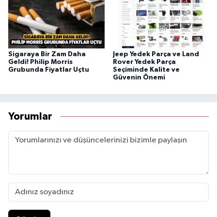
Sigaraya Bir Zam Daha
Jeep Yedek Parça ve Land
Geldi! Philip Morris
Rover Yedek Parça
Grubunda Fiyatlar Uçtu
Seçiminde Kalite ve
Güvenin Önemi
Yorumlar