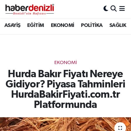
Denizli Nöbetçi Eczaneler
ASAYİŞ
EĞİTİM
EKONOMİ
POLİTİKA
SAĞLIK
Denizli Hava Durumu
Denizli Trafik Yoğunluk Haritası
EKONOMİ
Puan Durumu ve Fikstür
Hurda Bakır Fiyatı Nereye
Gidiyor? Piyasa Tahminleri
Tüm Manşetler
HurdaBakirFiyati.com.tr
Son Dakika Haberleri
Platformunda
Haber Arşivi