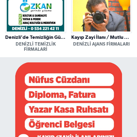
Denizli’de Temizliğin Güvenilir Adresi: Özkan Yerinde Yıkama
Kayıp Zayi İlanı / Mutlu Ajans / Denizli
DENIZLI TEMIZLIK
DENIZLI AJANS FIRMALARI
FIRMALARI