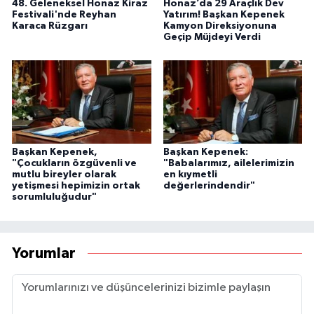
48. Geleneksel Honaz Kiraz
Honaz’da 29 Araçlık Dev
Festivali'nde Reyhan
Yatırım! Başkan Kepenek
Karaca Rüzgarı
Kamyon Direksiyonuna
Geçip Müjdeyi Verdi
Başkan Kepenek,
Başkan Kepenek:
"Çocukların özgüvenli ve
"Babalarımız, ailelerimizin
mutlu bireyler olarak
en kıymetli
yetişmesi hepimizin ortak
değerlerindendir"
sorumluluğudur"
Yorumlar