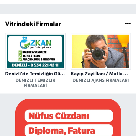
Vitrindeki Firmalar
Denizli’de Temizliğin Güvenilir Adresi: Özkan Yerinde Yıkama
Kayıp Zayi İlanı / Mutlu Ajans / Denizli
DENIZLI TEMIZLIK
DENIZLI AJANS FIRMALARI
FIRMALARI