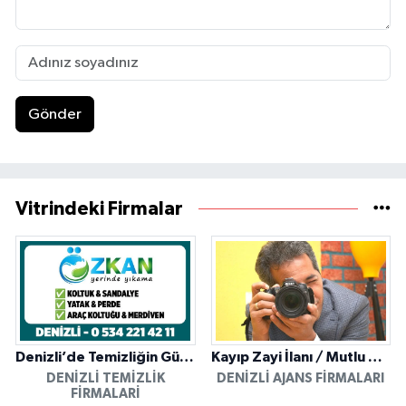
Gönder
Vitrindeki Firmalar
Denizli’de Temizliğin Güvenilir Adresi: Özkan Yerinde Yıkama
Kayıp Zayi İlanı / Mutlu Ajans / Denizli
DENIZLI TEMIZLIK
DENIZLI AJANS FIRMALARI
FIRMALARI