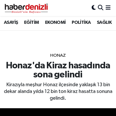
Denizli Nöbetçi Eczaneler
ASAYİŞ
EĞİTİM
EKONOMİ
POLİTİKA
SAĞLIK
Denizli Hava Durumu
Denizli Trafik Yoğunluk Haritası
HONAZ
Puan Durumu ve Fikstür
Honaz'da Kiraz hasadında
sona gelindi
Tüm Manşetler
Kirazıyla meşhur Honaz ilçesinde yaklaşık 13 bin
Son Dakika Haberleri
dekar alanda yılda 12 bin ton kiraz hasatta sonuna
gelindi.
Haber Arşivi