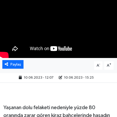
Paylaş
-
+
A
A
10.06.2023 - 12:07
10.06.2023 - 15:25
Yaşanan dolu felaketi nedeniyle yüzde 80
oranında zarar gören kiraz bahçelerinde hasadın