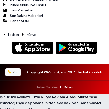
Puan Durumu ve Fikstür
Tüm Manşetler
Son Dakika Haberleri
Haber Arşivi
İletisim
Künye
RSS
Copyright ©Mutlu Ajans 2007. Her hakkı saklıdır.
Haber Yazılımı:
TE Bilişim
İş hukuku avukatı
Tuzla Kurye
Reklam Ajansı
Muratpaşa
Psikolog
Eşya depolama
Evden eve nakliyat
Tamamlayıcı