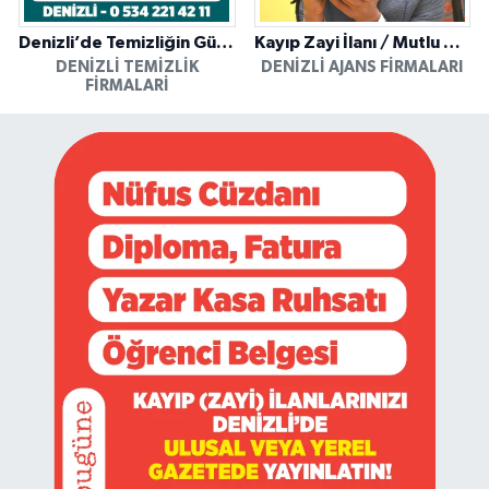
Denizli’de Temizliğin Güvenilir Adresi: Özkan Yerinde Yıkama
Kayıp Zayi İlanı / Mutlu Ajans / Denizli
DENIZLI TEMIZLIK
DENIZLI AJANS FIRMALARI
FIRMALARI