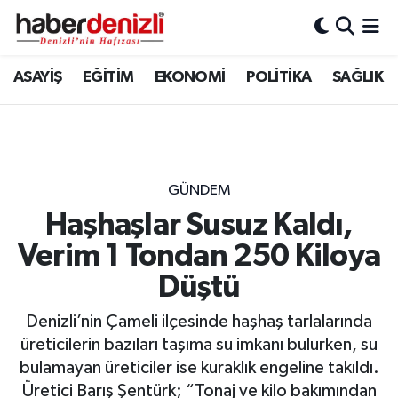
Denizli Nöbetçi Eczaneler
ASAYİŞ
EĞİTİM
EKONOMİ
POLİTİKA
SAĞLIK
Denizli Hava Durumu
Denizli Trafik Yoğunluk Haritası
GÜNDEM
Puan Durumu ve Fikstür
Haşhaşlar Susuz Kaldı,
Verim 1 Tondan 250 Kiloya
Tüm Manşetler
Düştü
Son Dakika Haberleri
Denizli’nin Çameli ilçesinde haşhaş tarlalarında
Haber Arşivi
üreticilerin bazıları taşıma su imkanı bulurken, su
bulamayan üreticiler ise kuraklık engeline takıldı.
Üretici Barış Şentürk; “Tonaj ve kilo bakımından