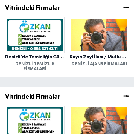
Vitrindeki Firmalar
Denizli’de Temizliğin Güvenilir Adresi: Özkan Yerinde Yıkama
Kayıp Zayi İlanı / Mutlu Ajans / Denizli
DENIZLI TEMIZLIK
DENIZLI AJANS FIRMALARI
FIRMALARI
Vitrindeki Firmalar