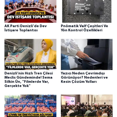
AK Parti Denizli’de Dev
Pnömatik Valf Çeşitleri Ve
İstişare Toplantısı
Yön Kontrol Özellikleri
Denizli’nin Hızlı Tren Çilesi
Yazıcı Neden Çevrimdışı
Meclis Gündeminde! Sema
Görünüyor? Nedenleri ve
Silkin Ün, "Filmlerde Var,
Kesin Çözüm Yolları
Gerçekte Yok"