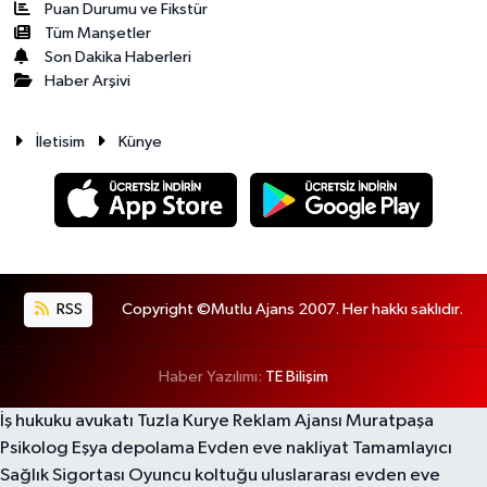
Puan Durumu ve Fikstür
Tüm Manşetler
Son Dakika Haberleri
Haber Arşivi
İletisim
Künye
RSS
Copyright ©Mutlu Ajans 2007. Her hakkı saklıdır.
Haber Yazılımı:
TE Bilişim
İş hukuku avukatı
Tuzla Kurye
Reklam Ajansı
Muratpaşa
Psikolog
Eşya depolama
Evden eve nakliyat
Tamamlayıcı
Sağlık Sigortası
Oyuncu koltuğu
uluslararası evden eve