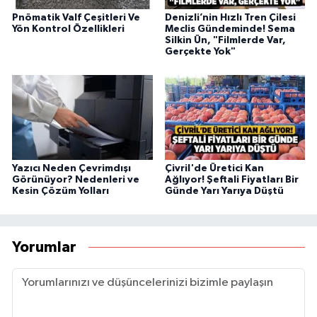
Pnömatik Valf Çeşitleri Ve
Denizli’nin Hızlı Tren Çilesi
Yön Kontrol Özellikleri
Meclis Gündeminde! Sema
Silkin Ün, "Filmlerde Var,
Gerçekte Yok"
Yazıcı Neden Çevrimdışı
Çivril'de Üretici Kan
Görünüyor? Nedenleri ve
Ağlıyor! Şeftali Fiyatları Bir
Kesin Çözüm Yolları
Günde Yarı Yarıya Düştü
Yorumlar