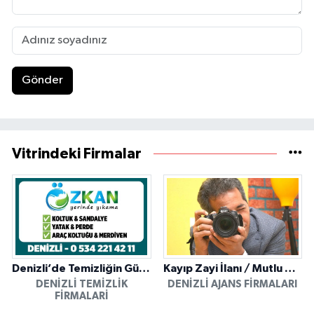
Gönder
Vitrindeki Firmalar
Denizli’de Temizliğin Güvenilir Adresi: Özkan Yerinde Yıkama
Kayıp Zayi İlanı / Mutlu Ajans / Denizli
DENIZLI TEMIZLIK
DENIZLI AJANS FIRMALARI
FIRMALARI