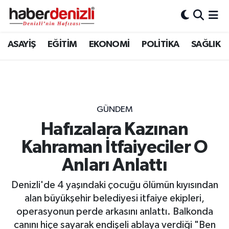
Denizli Nöbetçi Eczaneler
ASAYİŞ
EĞİTİM
EKONOMİ
POLİTİKA
SAĞLIK
Denizli Hava Durumu
Denizli Trafik Yoğunluk Haritası
GÜNDEM
Puan Durumu ve Fikstür
Hafızalara Kazınan
Kahraman İtfaiyeciler O
Tüm Manşetler
Anları Anlattı
Son Dakika Haberleri
Denizli'de 4 yaşındaki çocuğu ölümün kıyısından
Haber Arşivi
alan büyükşehir belediyesi itfaiye ekipleri,
operasyonun perde arkasını anlattı. Balkonda
canını hiçe sayarak endişeli ablaya verdiği "Ben