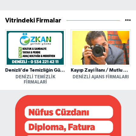
Vitrindeki Firmalar
Denizli’de Temizliğin Güvenilir Adresi: Özkan Yerinde Yıkama
Kayıp Zayi İlanı / Mutlu Ajans / Denizli
DENIZLI TEMIZLIK
DENIZLI AJANS FIRMALARI
FIRMALARI