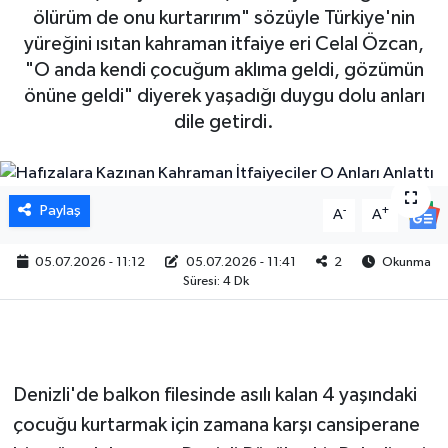
ölürüm de onu kurtarırım" sözüyle Türkiye'nin
yüreğini ısıtan kahraman itfaiye eri Celal Özcan,
"O anda kendi çocuğum aklıma geldi, gözümün
önüne geldi" diyerek yaşadığı duygu dolu anları
dile getirdi.
Paylaş
-
+
A
A
05.07.2026 - 11:12
05.07.2026 - 11:41
2
Okunma
Süresi: 4 Dk
Denizli'de balkon filesinde asılı kalan 4 yaşındaki
çocuğu kurtarmak için zamana karşı cansiperane