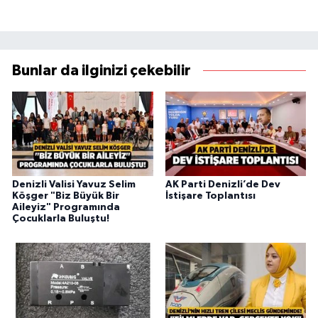
Bunlar da ilginizi çekebilir
Denizli Valisi Yavuz Selim
AK Parti Denizli’de Dev
Köşger "Biz Büyük Bir
İstişare Toplantısı
Aileyiz" Programında
Çocuklarla Buluştu!