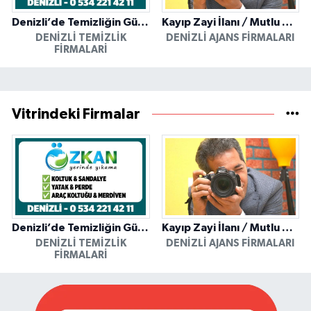
Denizli’de Temizliğin Güvenilir Adresi: Özkan Yerinde Yıkama
Kayıp Zayi İlanı / Mutlu Ajans / Denizli
DENIZLI TEMIZLIK
DENIZLI AJANS FIRMALARI
FIRMALARI
Vitrindeki Firmalar
Denizli’de Temizliğin Güvenilir Adresi: Özkan Yerinde Yıkama
Kayıp Zayi İlanı / Mutlu Ajans / Denizli
DENIZLI TEMIZLIK
DENIZLI AJANS FIRMALARI
FIRMALARI