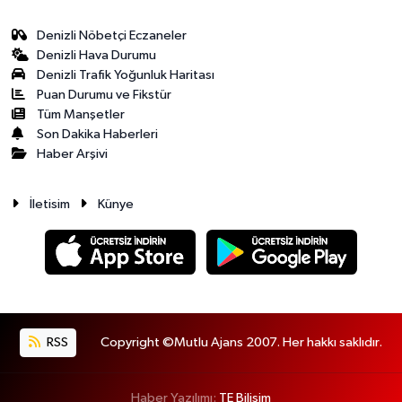
Denizli Nöbetçi Eczaneler
Denizli Hava Durumu
Denizli Trafik Yoğunluk Haritası
Puan Durumu ve Fikstür
Tüm Manşetler
Son Dakika Haberleri
Haber Arşivi
İletisim
Künye
RSS
Copyright ©Mutlu Ajans 2007. Her hakkı saklıdır.
Haber Yazılımı:
TE Bilişim