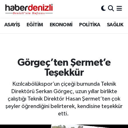
Denizli Nöbetçi Eczaneler
ASAYİŞ
EĞİTİM
EKONOMİ
POLİTİKA
SAĞLIK
Denizli Hava Durumu
Denizli Trafik Yoğunluk Haritası
Görgeç’ten Şermet’e
Puan Durumu ve Fikstür
Teşekkür
Tüm Manşetler
Kızılcabölükspor’un çiçeği burnunda Teknik
Direktörü Serkan Görgeç, uzun yıllar birlikte
Son Dakika Haberleri
çalıştığı Teknik Direktör Hasan Şermet’ten çok
şeyler öğrendiğini belirterek, kendisine teşekkür
Haber Arşivi
etti.