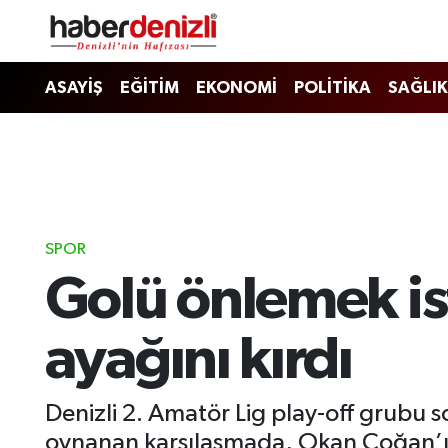
Denizli Nöbetçi Eczaneler
ASAYİŞ
EĞİTİM
EKONOMİ
POLİTİKA
SAĞLIK
Denizli Hava Durumu
Denizli Trafik Yoğunluk Haritası
Puan Durumu ve Fikstür
SPOR
Golü önlemek ist
Tüm Manşetler
Son Dakika Haberleri
ayağını kırdı
Haber Arşivi
Denizli 2. Amatör Lig play-off grubu
oynanan karşılaşmada, Okan Çoğan’ın a