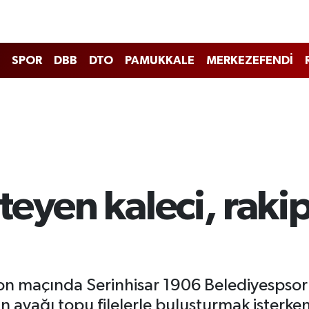
SPOR
DBB
DTO
PAMUKKALE
MERKEZEFENDİ
eyen kaleci, rakip
 son maçında Serinhisar 1906 Belediyespso
yağı topu filelerle buluşturmak isterken k