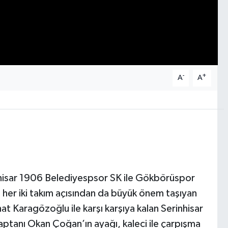
-
+
A
A
nhisar 1906 Belediyespsor SK ile Gökbörüspor
 her iki takım açısından da büyük önem taşıyan
at Karagözoğlu ile karşı karşıya kalan Serinhisar
ptanı Okan Çoğan’ın ayağı, kaleci ile çarpışma