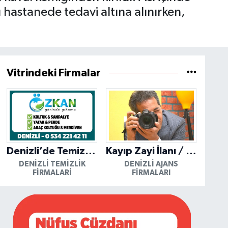
 hastanede tedavi altına alınırken,
Vitrindeki Firmalar
Denizli’de Temizliğin Güvenilir Adresi: Özkan Yerinde Yıkama
Kayıp Zayi İlanı / Mutlu Ajans / Denizli
DENIZLI TEMIZLIK
DENIZLI AJANS
FIRMALARI
FIRMALARI