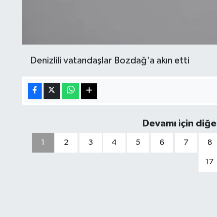
Denizlili vatandaşlar Bozdağ'a akın etti
Devamı için diğe
1
2
3
4
5
6
7
8
17