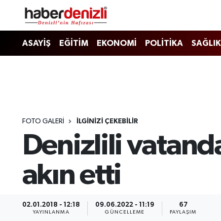
Denizli Nöbetçi Eczaneler
ASAYİŞ
EĞİTİM
EKONOMİ
POLİTİKA
SAĞLIK
Denizli Hava Durumu
Denizli Trafik Yoğunluk Haritası
Puan Durumu ve Fikstür
FOTO GALERI
İLGINIZI ÇEKEBILIR
Denizlili vatan
Tüm Manşetler
Son Dakika Haberleri
akın etti
Haber Arşivi
02.01.2018 - 12:18
09.06.2022 - 11:19
67
YAYINLANMA
GÜNCELLEME
PAYLAŞIM