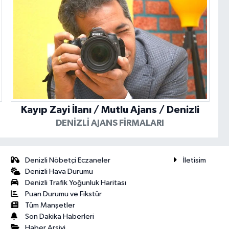
Kayıp Zayi İlanı / Mutlu Ajans / Denizli
DENIZLI AJANS FIRMALARI
Denizli Nöbetçi Eczaneler
İletisim
Denizli Hava Durumu
Denizli Trafik Yoğunluk Haritası
Puan Durumu ve Fikstür
Tüm Manşetler
Son Dakika Haberleri
Haber Arşivi