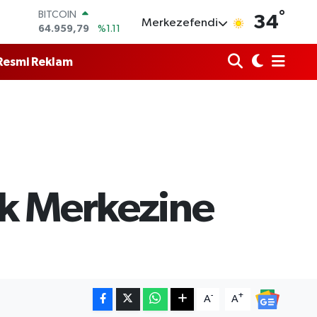
°
BITCOIN
34
Merkezefendi
64.959,79
%1.11
DOLAR
47,7436
%0.18
Resmi Reklam
EURO
55,2510
%0.32
STERLİN
64,4811
%0.38
GRAM ALTIN
6660.55
%0.03
BİST100
13.779
%-14
ak Merkezine
-
+
A
A