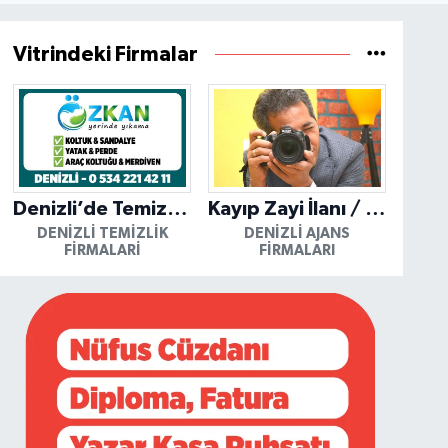
Vitrindeki Firmalar
Denizli’de Temizliğin Güvenilir Adresi: Özkan Yerinde Yıkama
Kayıp Zayi İlanı / Mutlu Ajans / Denizli
DENIZLI TEMIZLIK
DENIZLI AJANS
FIRMALARI
FIRMALARI