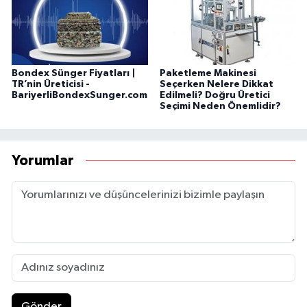
Bondex Sünger Fiyatları |
Paketleme Makinesi
TR’nin Üreticisi -
Seçerken Nelere Dikkat
BariyerliBondexSunger.com
Edilmeli? Doğru Üretici
Seçimi Neden Önemlidir?
Yorumlar
Gönder