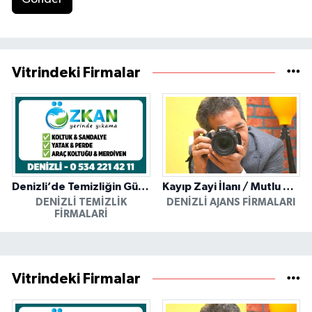
Vitrindeki Firmalar
Denizli’de Temizliğin Güvenilir Adresi: Özkan Yerinde Yıkama
Kayıp Zayi İlanı / Mutlu Ajans / Denizli
DENIZLI TEMIZLIK
DENIZLI AJANS FIRMALARI
FIRMALARI
Vitrindeki Firmalar