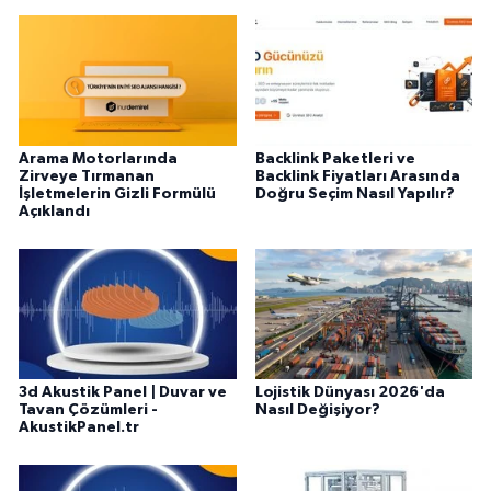
Arama Motorlarında
Backlink Paketleri ve
Zirveye Tırmanan
Backlink Fiyatları Arasında
İşletmelerin Gizli Formülü
Doğru Seçim Nasıl Yapılır?
Açıklandı
3d Akustik Panel | Duvar ve
Lojistik Dünyası 2026'da
Tavan Çözümleri -
Nasıl Değişiyor?
AkustikPanel.tr