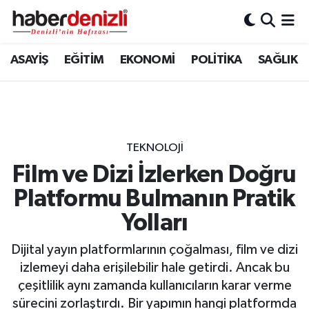
Denizli Nöbetçi Eczaneler
ASAYİŞ
EĞİTİM
EKONOMİ
POLİTİKA
SAĞLIK
Denizli Hava Durumu
Denizli Trafik Yoğunluk Haritası
TEKNOLOJİ
Puan Durumu ve Fikstür
Film ve Dizi İzlerken Doğru
Platformu Bulmanın Pratik
Tüm Manşetler
Yolları
Son Dakika Haberleri
Dijital yayın platformlarının çoğalması, film ve dizi
Haber Arşivi
izlemeyi daha erişilebilir hale getirdi. Ancak bu
çeşitlilik aynı zamanda kullanıcıların karar verme
sürecini zorlaştırdı. Bir yapımın hangi platformda