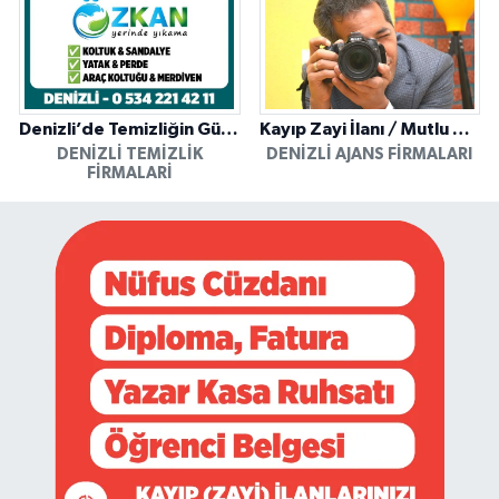
Denizli’de Temizliğin Güvenilir Adresi: Özkan Yerinde Yıkama
Kayıp Zayi İlanı / Mutlu Ajans / Denizli
DENIZLI TEMIZLIK
DENIZLI AJANS FIRMALARI
FIRMALARI