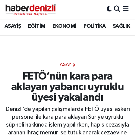
Denizli Nöbetçi Eczaneler
ASAYİŞ
EĞİTİM
EKONOMİ
POLİTİKA
SAĞLIK
Denizli Hava Durumu
Denizli Trafik Yoğunluk Haritası
ASAYİŞ
Puan Durumu ve Fikstür
FETÖ’nün kara para
aklayan yabancı uyruklu
Tüm Manşetler
üyesi yakalandı
Son Dakika Haberleri
Denizli’de yapılan çalışmalarda FETÖ üyesi askeri
Haber Arşivi
personel ile kara para aklayan Suriye uyruklu
şüpheli hakkında işlem yapılırken, hapis cezasıyla
aranan ihraç memur ise tutuklanarak cezaevine