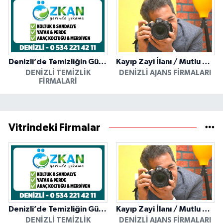
Denizli’de Temizliğin Güvenilir Adresi: Özkan Yerinde Yıkama
Kayıp Zayi İlanı / Mutlu Ajans / Denizli
DENIZLI TEMIZLIK
DENIZLI AJANS FIRMALARI
FIRMALARI
Vitrindeki Firmalar
Denizli’de Temizliğin Güvenilir Adresi: Özkan Yerinde Yıkama
Kayıp Zayi İlanı / Mutlu Ajans / Denizli
DENIZLI TEMIZLIK
DENIZLI AJANS FIRMALARI