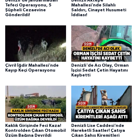
Denizli'de Jandarmadan
Denizli Aktepe
Tefeci Operasyonu, 5
Mahallesi’nde Silahlı
Şüpheli Cezaevine
Saldırı, Cinayet Husumeti
Gönderildi!
İddiası!
Çivril İğdir Mahallesi’nde
Denizli'de Acı Olay, Orman
Kayıp Keçi Operasyonu
İşçisi Sedat Çetin Hayatını
Kaybetti
Kaklık Girişinde Feci Kaza!
Denizli Lise Caddesi’nde
Kontrolden Çıkan Otomobil
Hareketli Saatler! Çatıya
Üzüm Bağına Devrildi
Çıkan Şahıs Kiremitleri