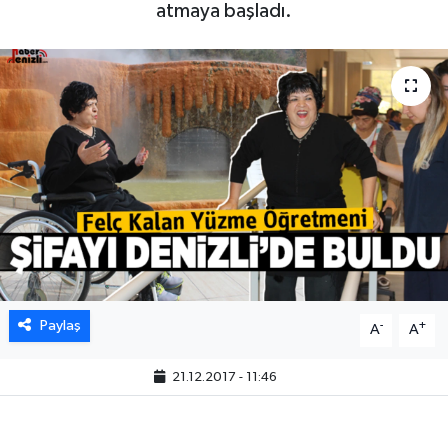
atmaya başladı.
Paylaş
-
+
A
A
21.12.2017 - 11:46