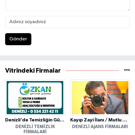
Gönder
Vitrindeki Firmalar
Denizli’de Temizliğin Güvenilir Adresi: Özkan Yerinde Yıkama
Kayıp Zayi İlanı / Mutlu Ajans / Denizli
DENIZLI TEMIZLIK
DENIZLI AJANS FIRMALARI
FIRMALARI