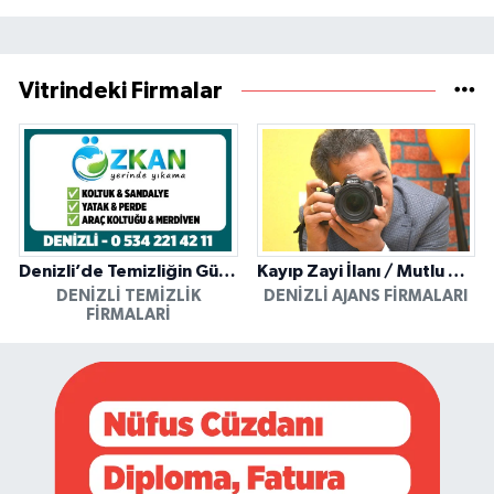
Vitrindeki Firmalar
Denizli’de Temizliğin Güvenilir Adresi: Özkan Yerinde Yıkama
Kayıp Zayi İlanı / Mutlu Ajans / Denizli
DENIZLI TEMIZLIK
DENIZLI AJANS FIRMALARI
FIRMALARI