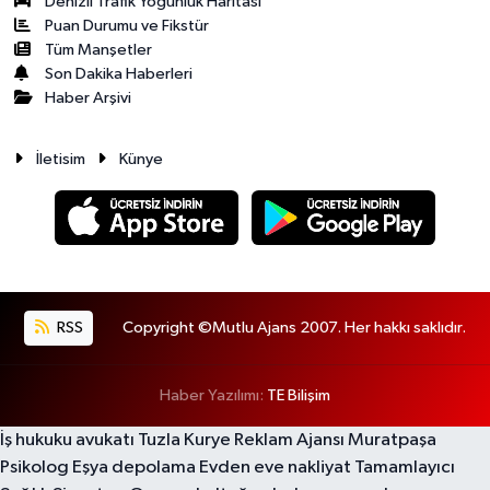
Denizli Trafik Yoğunluk Haritası
Puan Durumu ve Fikstür
Tüm Manşetler
Son Dakika Haberleri
Haber Arşivi
İletisim
Künye
RSS
Copyright ©Mutlu Ajans 2007. Her hakkı saklıdır.
Haber Yazılımı:
TE Bilişim
İş hukuku avukatı
Tuzla Kurye
Reklam Ajansı
Muratpaşa
Psikolog
Eşya depolama
Evden eve nakliyat
Tamamlayıcı