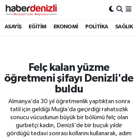
Denizli Nöbetçi Eczaneler
ASAYİŞ
EĞİTİM
EKONOMİ
POLİTİKA
SAĞLIK
Denizli Hava Durumu
Denizli Trafik Yoğunluk Haritası
Felç kalan yüzme
Puan Durumu ve Fikstür
öğretmeni şifayı Denizli'de
Tüm Manşetler
buldu
Almanya’da 30 yıl öğretmenlik yaptıktan sonra
Son Dakika Haberleri
tatil için geldiği Muğla’da geçirdiği rahatsızlık
sonucu vücudunun büyük bir bölümü felç olan
Haber Arşivi
gurbetçi kadın, Denizli'de bir buçuk yıldır
gördüğü tedavi sonrası kollarını kullanarak, adım