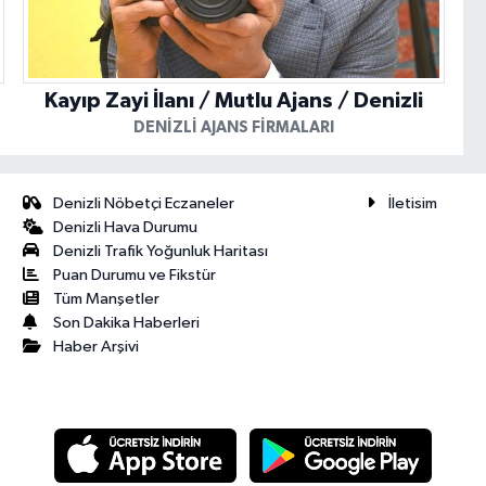
Kayıp Zayi İlanı / Mutlu Ajans / Denizli
DENIZLI AJANS FIRMALARI
Denizli Nöbetçi Eczaneler
İletisim
Denizli Hava Durumu
Denizli Trafik Yoğunluk Haritası
Puan Durumu ve Fikstür
Tüm Manşetler
Son Dakika Haberleri
Haber Arşivi