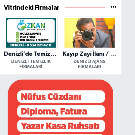
Vitrindeki Firmalar
Denizli’de Temizliğin Güvenilir Adresi: Özkan Yerinde Yıkama
Kayıp Zayi İlanı / Mutlu Ajans / Denizli
DENIZLI TEMIZLIK
DENIZLI AJANS
FIRMALARI
FIRMALARI