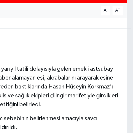
-
+
A
A
e yarıyıl tatili dolayısıyla gelen emekli astsubay
er alamayan eşi, akrabalarını arayarak eşine
ereden baktıklarında Hasan Hüseyin Korkmaz’ı
ve sağlık ekipleri çilingir marifetiyle girdikleri
tiğini belirledi.
 sebebinin belirlenmesi amacıyla savcı
dırıldı.