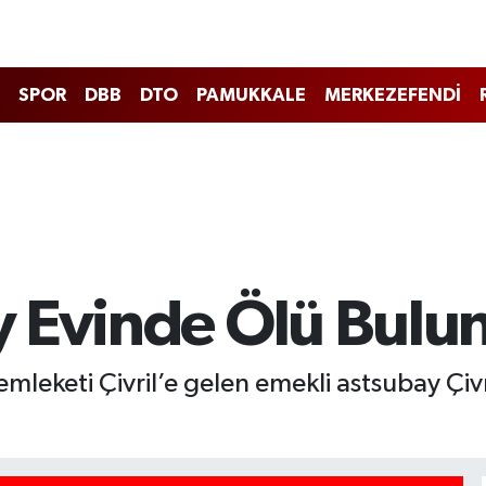
SPOR
DBB
DTO
PAMUKKALE
MERKEZEFENDİ
y Evinde Ölü Bulu
 memleketi Çivril’e gelen emekli astsubay Çi