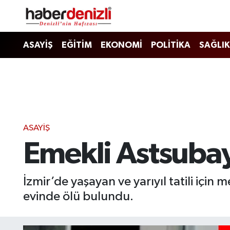
Denizli Nöbetçi Eczaneler
ASAYİŞ
EĞİTİM
EKONOMİ
POLİTİKA
SAĞLIK
Denizli Hava Durumu
Denizli Trafik Yoğunluk Haritası
Puan Durumu ve Fikstür
ASAYİŞ
Emekli Astsuba
Tüm Manşetler
Son Dakika Haberleri
İzmir’de yaşayan ve yarıyıl tatili için
evinde ölü bulundu.
Haber Arşivi