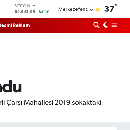
64.643,95
%0.16
°
37
DOLAR
Merkezefendi
47,6006
%0.06
EURO
55,0250
%0.02
Resmi Reklam
STERLİN
64,2398
%0.2
GRAM ALTIN
6513.94
%0.32
BİST100
13.799
%70
ndu
vril Çarşı Mahallesi 2019 sokaktaki