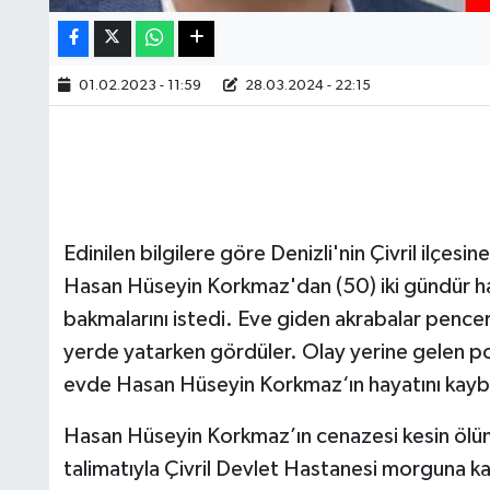
01.02.2023 - 11:59
28.03.2024 - 22:15
Edinilen bilgilere göre Denizli'nin Çivril ilçesin
Hasan Hüseyin Korkmaz'dan (50) iki gündür hab
bakmalarını istedi. Eve giden akrabalar penc
yerde yatarken gördüler. Olay yerine gelen polis 
evde Hasan Hüseyin Korkmaz‘ın hayatını kaybet
Hasan Hüseyin Korkmaz’ın cenazesi kesin ölüm
talimatıyla Çivril Devlet Hastanesi morguna kal