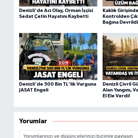
Denizli'de Acı Olay, Orman İşçisi
Kaklık Girişind
Sedat Çetin Hayatını Kaybetti
Kontrolden Çı
Bağına Devrildi
Denizli'de 500 Bin TL'lik Vurguna
Denizli Çivril 
JASAT Engeli
Alan Yangını, V
El Ele Verdi!
Yorumlar