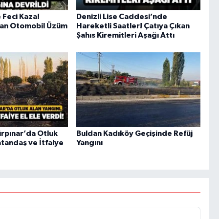
e Feci Kaza!
Denizli Lise Caddesi’nde
kan Otomobil Üzüm
Hareketli Saatler! Çatıya Çıkan
Şahıs Kiremitleri Aşağı Attı
Gürpınar’da Otluk
Buldan Kadıköy Geçişinde Refüj
atandaş ve İtfaiye
Yangını