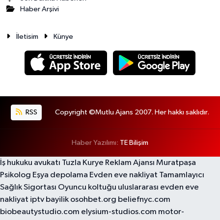
Haber Arşivi
İletisim
Künye
RSS
Copyright ©Mutlu Ajans 2007. Her hakkı saklıdır.
Haber Yazılımı:
TE Bilişim
İş hukuku avukatı
Tuzla Kurye
Reklam Ajansı
Muratpaşa
Psikolog
Eşya depolama
Evden eve nakliyat
Tamamlayıcı
Sağlık Sigortası
Oyuncu koltuğu
uluslararası evden eve
nakliyat
iptv bayilik
osohbet.org
beliefnyc.com
biobeautystudio.com
elysium-studios.com
motor-