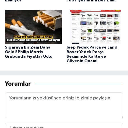
Bekliyor
Tüp Fiyatlarına Dev Zam
Sigaraya Bir Zam Daha
Jeep Yedek Parça ve Land
Geldi! Philip Morris
Rover Yedek Parça
Grubunda Fiyatlar Uçtu
Seçiminde Kalite ve
Güvenin Önemi
Yorumlar