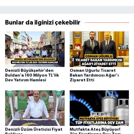
Bunlar da ilginizi çekebilir
Denizli Büyükşehir’den
Osman Uğurlu Ticaret
Buldan’a 160 Milyon TL’lik
Bakan Yardımcısı Ağar’ı
Dev Yatırım Hamlesi
Ziyaret Etti
Denizli Üzüm Üreticisi Fiyat
Mutfakta Ateş Büyüyor!