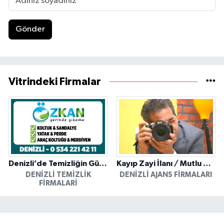
Gönder
Vitrindeki Firmalar
Denizli’de Temizliğin Güvenilir Adresi: Özkan Yerinde Yıkama
Kayıp Zayi İlanı / Mutlu Ajans / Denizli
DENIZLI TEMIZLIK
DENIZLI AJANS FIRMALARI
FIRMALARI