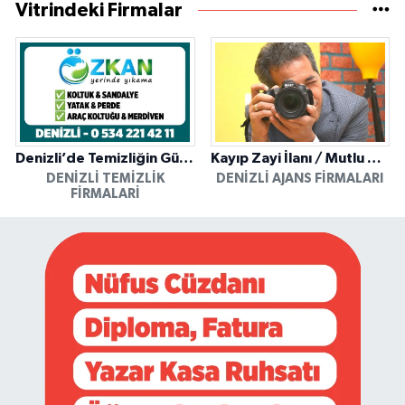
Vitrindeki Firmalar
Denizli’de Temizliğin Güvenilir Adresi: Özkan Yerinde Yıkama
Kayıp Zayi İlanı / Mutlu Ajans / Denizli
DENIZLI TEMIZLIK
DENIZLI AJANS FIRMALARI
FIRMALARI