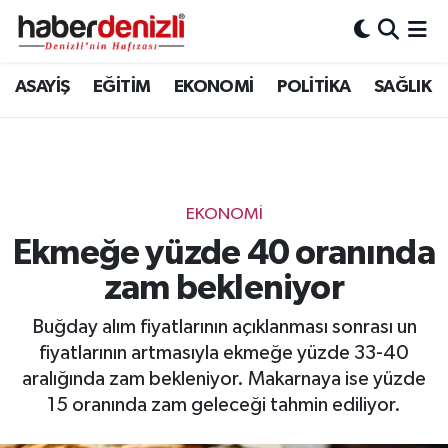
Denizli Nöbetçi Eczaneler
ASAYİŞ
EĞİTİM
EKONOMİ
POLİTİKA
SAĞLIK
Denizli Hava Durumu
Denizli Trafik Yoğunluk Haritası
EKONOMİ
Puan Durumu ve Fikstür
Ekmeğe yüzde 40 oranında
zam bekleniyor
Tüm Manşetler
Buğday alım fiyatlarının açıklanması sonrası un
Son Dakika Haberleri
fiyatlarının artmasıyla ekmeğe yüzde 33-40
aralığında zam bekleniyor. Makarnaya ise yüzde
Haber Arşivi
15 oranında zam geleceği tahmin ediliyor.